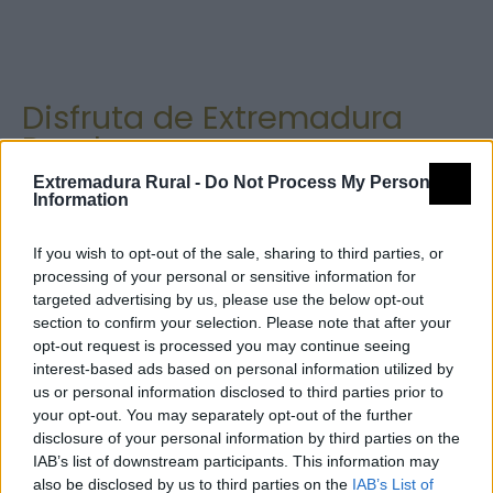
Disfruta de Extremadura
Rural
Extremadura Rural -
Do Not Process My Personal
Planes, historias y rincones que te invitan a
Information
desconectar.
If you wish to opt-out of the sale, sharing to third parties, or
processing of your personal or sensitive information for
targeted advertising by us, please use the below opt-out
Ver todos los reportajes
section to confirm your selection. Please note that after your
opt-out request is processed you may continue seeing
interest-based ads based on personal information utilized by
us or personal information disclosed to third parties prior to
your opt-out. You may separately opt-out of the further
La comarca Miajadas-Trujillo
disclosure of your personal information by third parties on the
comienza su II Primavera de
IAB’s list of downstream participants. This information may
Descubrimiento
also be disclosed by us to third parties on the
IAB’s List of