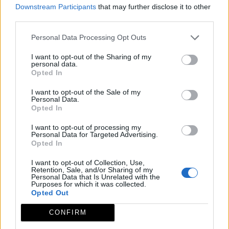
Downstream Participants
that may further disclose it to other
Por segundo año, ADICOMT propone promover
third parties.
el conocimiento de los recursos locales a todos
Personal Data Processing Opt Outs
los niveles,...
I want to opt-out of the Sharing of my
personal data.
Leer más
Opted In
I want to opt-out of the Sale of my
Personal Data.
Opted In
Planes de primavera en
I want to opt-out of processing my
Extremadura Rural…¡Un lujo
Personal Data for Targeted Advertising.
para los sentidos!
Opted In
I want to opt-out of Collection, Use,
¡Ya es primavera en Extremadura Rural! Sus 24
Retention, Sale, and/or Sharing of my
Personal Data that Is Unrelated with the
comarcas se convierten en un espectacular
Purposes for which it was collected.
Opted Out
escenario lleno...
CONFIRM
Leer más