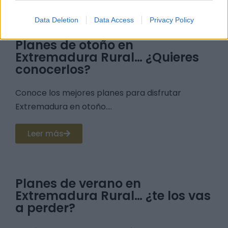
Data Deletion
Data Access
Privacy Policy
Planes de otoño en
Extremadura Rural… ¿Quieres
conocerlos?
Conoce los mejores planes para disfrutar
Extremadura en otoño....
Leer más
Planes de verano en
Extremadura Rural… ¿te los vas
a perder?