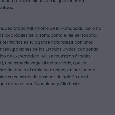
 variedad también alcanza a la gastronomía
alidad.
e, declarado Patrimonio de la Humanidad, pero no
as localidades de la zona, como el de Berzocana,
 territorios es su pujante naturaleza, con unos
ntes Apalaches de los Estados Unidos, con zonas
cido de Extremadura. Allí se muestran árboles
), una especie vegetal del terciario, que se
ar de Ibor; o el roble de La Nava, en Berzocana.
plares muestras de bosques de galería en el
 que discurre por Guadalupe y Alía hasta