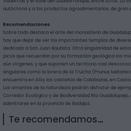
Villuercas y el valle del Guadarranque, entre otros. La
autóctona y a los productos agroalimentarios, de gran c
Recomendaciones
Sobre todo destaca el arte del monasterio de Guadalup
hay que dejar de ver los importantes templos de divers
dedicado a San Juan Bautista. Otra singularidad de estos
picos que recuerdan por su formación geológica los mo
aún vírgenes, y que suponen un territorio casi descono
singulares como la lorera de la Trucha (Prunus lusitanica
encuentra en Alía; los castaños de Calabazas, en Castañ
Los amantes de la naturaleza podrán disfrutar de ejem
Corredor Ecológico y de Biodiversidad Río Guadalupejo,
adentrarse en la provincia de Badajoz.
Te recomendamos…