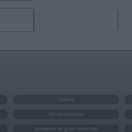
Ruta 10 Birding in Extremadura:
as Villuercas
Geoparque Villuercas Ibores Jara
or, Guadalupe,
illar del Pedroso
Castañar de Ibor
Cultura
Otros recursos
Senderos de gran recorrido