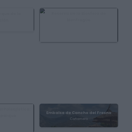
Reserva de la Biosfera de
rque de la
Monfragüe
ción
Casas de Millán, Casas de Miravete,
pe
Casatejada, Deleitosa, Higuera de Albalat,
Jaraicejo, Malpartida de Plasencia,...
l Paisajística:
Embalse de Cancho del Fresno
oparque
Cañamero
 Conquista de la
rciaz