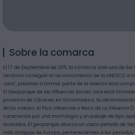
Sobre la comarca
El 17 de Septiembre de 2011, la comarca vivió una de las
territorio consiguió el reconocimiento de la UNESCO a t
Jara”, pasando a formar parte de la selecta lista comp
El Geoparque de las Villuercas Ibores Jara está formad
provincia de Cáceres, en Extremadura. Su denominació
dicho macizo: el Pico Villuercas o Risco de La Villuerca (1
caracteriza por una morfología y un paisaje de tipo a
acusados. El geoparque abarca un vasto periodo de tie
más antiguas de Europa, pertenecientes a los periodos E