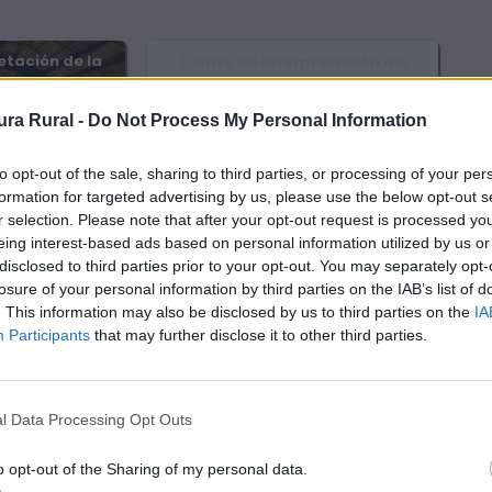
etación de la
Centro de Interpretación del
a y Museo
Carnaval de Ánimas
 “Vicente Sos
Villar del Pedroso
ra Rural -
Do Not Process My Personal Information
t”
án
to opt-out of the sale, sharing to third parties, or processing of your per
formation for targeted advertising by us, please use the below opt-out s
r selection. Please note that after your opt-out request is processed y
tación sobre el
Centro de Recepción de
eing interest-based ads based on personal information utilized by us or
al Cueva de
Visitantes del Geoparque
disclosed to third parties prior to your opt-out. You may separately opt-
ar
Villuercas Ibores Jara
losure of your personal information by third parties on the IAB’s list of
e Ibor
Cañamero
. This information may also be disclosed by us to third parties on the
IA
Participants
that may further disclose it to other third parties.
defuentes
Humilladero
pe
Guadalupe
l Data Processing Opt Outs
o opt-out of the Sharing of my personal data.
lógico de
Real Monasterio y Santuario de