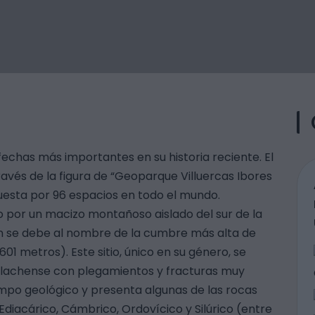
 fechas más importantes en su historia reciente. El
ravés de la figura de “Geoparque Villuercas Ibores
uesta por 96 espacios en todo el mundo.
o por un macizo montañoso aislado del sur de la
n se debe al nombre de la cumbre más alta de
.601 metros). Este sitio, único en su género, se
palachense con plegamientos y fracturas muy
mpo geológico y presenta algunas de las rocas
diacárico, Cámbrico, Ordovícico y Silúrico (entre