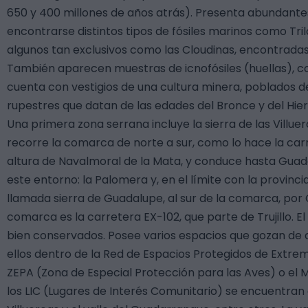
650 y 400 millones de años atrás). Presenta abundant
encontrarse distintos tipos de fósiles marinos como Tri
algunos tan exclusivos como las Cloudinas, encontradas
También aparecen muestras de icnofósiles (huellas), co
cuenta con vestigios de una cultura minera, poblados de
rupestres que datan de las edades del Bronce y del Hier
Una primera zona serrana incluye la sierra de las Villue
recorre la comarca de norte a sur, como lo hace la carr
altura de Navalmoral de la Mata, y conduce hasta Guada
este entorno: la Palomera y, en el límite con la provinci
llamada sierra de Guadalupe, al sur de la comarca, por
comarca es la carretera EX-102, que parte de Trujillo. El
bien conservados. Posee varios espacios que gozan de a
ellos dentro de la Red de Espacios Protegidos de Extrem
ZEPA (Zona de Especial Protección para las Aves) o el
los LIC (Lugares de Interés Comunitario) se encuentran 