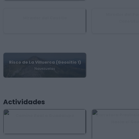
Mirador del Pa
Mirador del Castillo
Constitu
Cabañas del Castillo
Guadalu
Risco de La Villuerca (Geositio 1)
Navezuelas
Actividades
Carretera Provincia
Camino Real a Guadalupe
Hacia el Ge
Alía, Carrascalejo, Guadalupe, Villar del
Pedroso
Berzocana, Cañamero,
Sierra, Ga