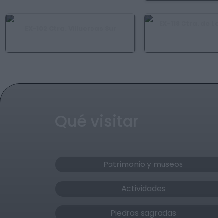
EX-118 Ctra. de L
EX-102 Ctra. Villuercas Sur
Alía, Castañar de Ib
Alía, Cañamero, Guadalupe, Logrosán
Navalvillar de Ibor, V
Qué visitar
Patrimonio y museos
Actividades
Piedras sagradas