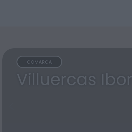
COMARCA
Villuercas Ibo