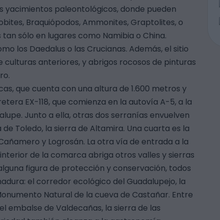
es yacimientos paleontológicos, donde pueden
lobites, Braquiópodos, Ammonites, Graptolites, o
 tan sólo en lugares como Namibia o China.
mo los Daedalus o las Crucianas. Además, el sitio
 culturas anteriores, y abrigos rocosos de pinturas
ro.
rcas, que cuenta con una altura de 1.600 metros y
etera EX-118, que comienza en la autovía A-5, a la
lupe. Junto a ella, otras dos serranías envuelven
a de Toledo, la sierra de Altamira. Una cuarta es la
 Cañamero y Logrosán. La otra vía de entrada a la
 interior de la comarca abriga otros valles y sierras
lguna figura de protección y conservación, todos
adura: el corredor ecológico del Guadalupejo, la
 Monumento Natural de la cueva de Castañar. Entre
el embalse de Valdecañas, la sierra de las