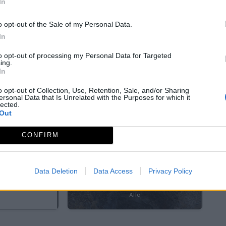
In
ana
Nuestra Señora de Guadalupe
na
Guadalupe
o opt-out of the Sale of my Personal Data.
In
to opt-out of processing my Personal Data for Targeted
ing.
In
o opt-out of Collection, Use, Retention, Sale, and/or Sharing
nidad
ersonal Data that Is Unrelated with the Purposes for which it
pe
lected.
Out
CONFIRM
Data Deletion
Data Access
Privacy Policy
a Costanaza
Geositio 8: Hornos de La Calera
án
Alía