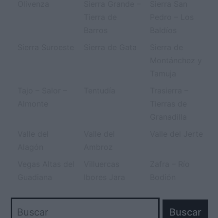
Olivenza
Sierra Grande –
Sierra San
Tierra de
Pedro – Los
Barros
Baldíos
Sierra Suroeste
Sierra de Gata
Sierra de
Montánchez y
Tamuja
Tajo – Salor –
Tentudía
Trasierra –
Almonte
Tierras de
Granadilla
Valle del
Valle del
Valle del Jerte
Alagón
Ambroz
Vegas Altas del
Villuercas
Zafra – Río
Guadiana
Ibores Jara
Bodión
Buscar