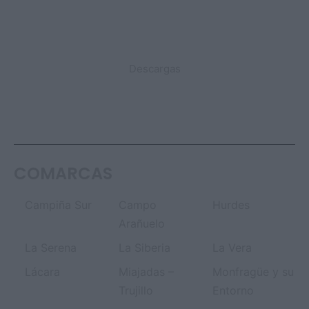
DESTACADO
Descargas
COMARCAS
Campiña Sur
Campo
Hurdes
Arañuelo
La Serena
La Siberia
La Vera
Lácara
Miajadas –
Monfragüe y su
Trujillo
Entorno