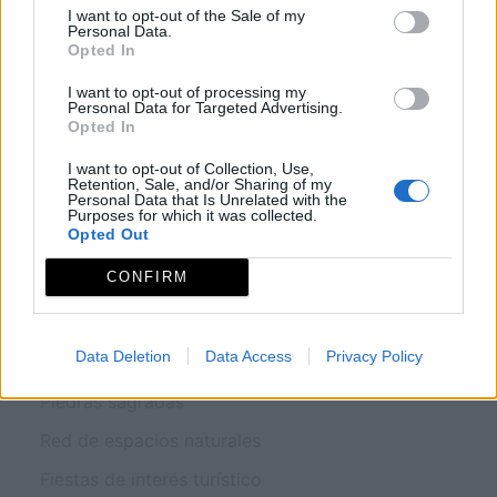
I want to opt-out of the Sale of my
INICIO
Personal Data.
Opted In
GEOPORTAL
I want to opt-out of processing my
Personal Data for Targeted Advertising.
Opted In
I want to opt-out of Collection, Use,
Retention, Sale, and/or Sharing of my
¿QUÉ VER?
Personal Data that Is Unrelated with the
Purposes for which it was collected.
Opted Out
Conjuntos histórico artísticos
CONFIRM
Museos y centros de interpretación
Monumentos
Data Deletion
Data Access
Privacy Policy
Zonas arqueológicas
Piedras sagradas
Red de espacios naturales
Fiestas de interés turístico