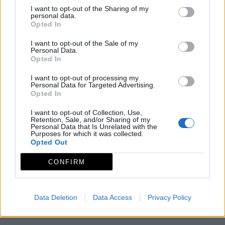
I want to opt-out of the Sharing of my
Iglesia Nuestra Señora de la Granada
personal data.
Opted In
I want to opt-out of the Sale of my
Zonas arqueológicas
Personal Data.
Opted In
I want to opt-out of processing my
Personal Data for Targeted Advertising.
Yacimiento prehistórico de los Castillejos
Opted In
I want to opt-out of Collection, Use,
Espacios naturales protegidos
Retention, Sale, and/or Sharing of my
Personal Data that Is Unrelated with the
Purposes for which it was collected.
Opted Out
Colonias de Cernícalo Primilla de Fuente de Cantos
CONFIRM
Data Deletion
Data Access
Privacy Policy
Qué hacer