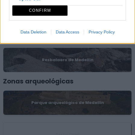
CONFIRM
Torre del reloj
Data Deletion
Data Access
Privacy Policy
Piedras sagradas
Resbalaero de Medellín
Zonas arqueológicas
Parque arqueológico de Medellín
Porta Caeli