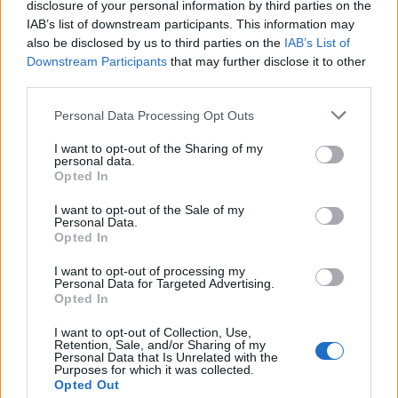
disclosure of your personal information by third parties on the
IAB’s list of downstream participants. This information may
also be disclosed by us to third parties on the
IAB’s List of
Espacios naturales protegidos
Downstream Participants
that may further disclose it to other
third parties.
Zona de Interés Regional Llanos de Cáceres y Sierra de
Personal Data Processing Opt Outs
Fuentes
I want to opt-out of the Sharing of my
personal data.
Opted In
Qué hacer
I want to opt-out of the Sale of my
Personal Data.
Rutas
Opted In
I want to opt-out of processing my
Personal Data for Targeted Advertising.
Opted In
Camino de Santiago Vía de la Plata
I want to opt-out of Collection, Use,
Retention, Sale, and/or Sharing of my
Personal Data that Is Unrelated with the
Purposes for which it was collected.
Grupo de acción local
Opted Out