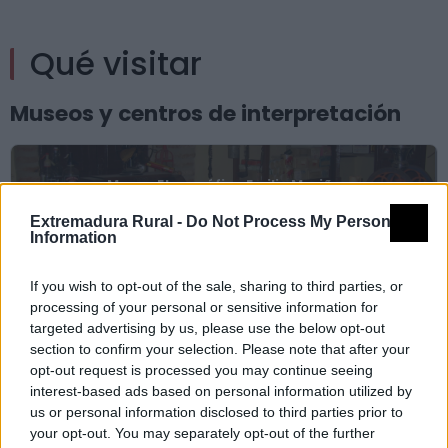
Qué visitar
Museos y centros de interpretación
Museo Etnográfico Emilio Mariño
Extremadura Rural -
Do Not Process My Personal
Information
If you wish to opt-out of the sale, sharing to third parties, or
Museo Municipal del Tuero
processing of your personal or sensitive information for
targeted advertising by us, please use the below opt-out
section to confirm your selection. Please note that after your
Monumentos
opt-out request is processed you may continue seeing
interest-based ads based on personal information utilized by
us or personal information disclosed to third parties prior to
Iglesia Parroquial de Santa Maria de Tours
your opt-out. You may separately opt-out of the further