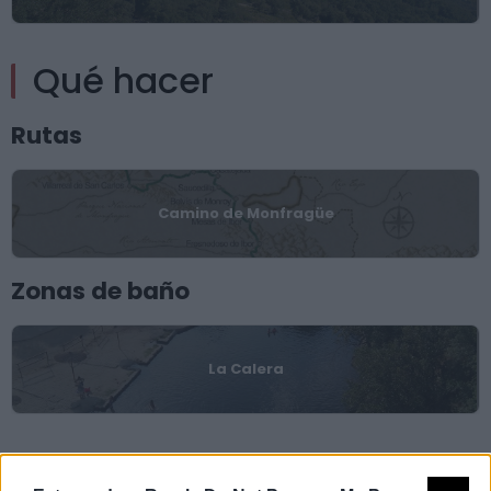
Qué hacer
Rutas
Camino de Monfragüe
Zonas de baño
La Calera
Grupo de acción local