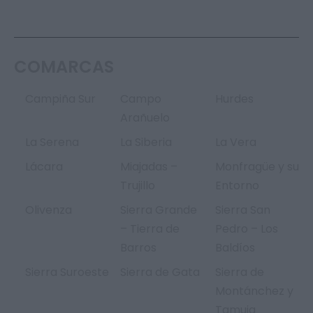
COMARCAS
Campiña Sur
Campo
Hurdes
Arañuelo
La Serena
La Siberia
La Vera
Lácara
Miajadas –
Monfragüe y su
Trujillo
Entorno
Olivenza
Sierra Grande
Sierra San
– Tierra de
Pedro – Los
Barros
Baldíos
Sierra Suroeste
Sierra de Gata
Sierra de
Montánchez y
Tamuja