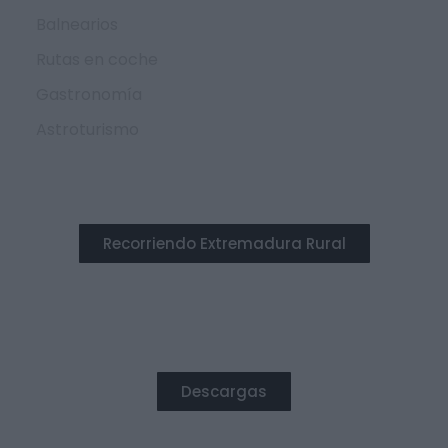
Balnearios
Rutas en coche
Gastronomía
Astroturismo
Recorriendo Extremadura Rural
DESTACADO
Descargas