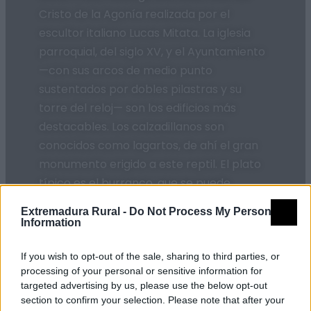
Cristo de la Agonía realizada por el
escultor italiano Lucas Mitata. La iglesia
parroquial, del siglo XV, y el Ayuntamiento
—con sus arcos de medio punto
sustentados por dobles pilastras y su
torre del reloj— son los edificios más
destacables. Los calzadillanos son
conocidos como lagartos, de ahí el gran
monumento erigido a este reptil. El plato
típico es el burranco, que se puede
degustar durante las fiestas. En las
Extremadura Rural -
Do Not Process My Personal
instalaciones de su hermosa y bien
Information
conservada dehesa se puede disfrutar del
espléndido espectáculo de la berrea del
If you wish to opt-out of the sale, sharing to third parties, or
processing of your personal or sensitive information for
ciervo a finales de septiembre.
targeted advertising by us, please use the below opt-out
section to confirm your selection. Please note that after your