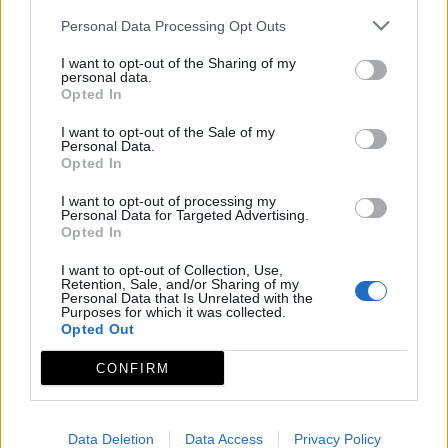
Personal Data Processing Opt Outs
Miradores celestes
I want to opt-out of the Sharing of my
personal data.
Opted In
Garciaz
I want to opt-out of the Sale of my
Personal Data.
Opted In
I want to opt-out of processing my
Grupo de acción local
Personal Data for Targeted Advertising.
Opted In
I want to opt-out of Collection, Use,
ADICOMT
Retention, Sale, and/or Sharing of my
Personal Data that Is Unrelated with the
Asociación para el Desarrollo Integral de la Comarca
Purposes for which it was collected.
de Miajadas-Trujillo
Opted Out
Mapa de recursos
CONFIRM
Data Deletion
Data Access
Privacy Policy