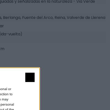
guiadas y señalizadas en la naturaleza - Via Verde
, Berlanga, Fuente del Arco, Reina, Valverde de Llerena
tar
 (ida-vuelta)
 km
sonal or
ection to
ou may
 personal
out of the