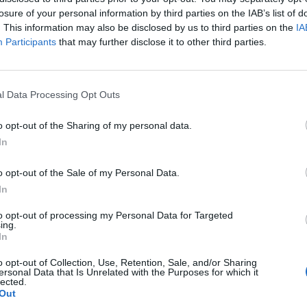
losure of your personal information by third parties on the IAB’s list of
olivares y dehesas de encinas pobladas de ovejas merinas
. This information may also be disclosed by us to third parties on the
IA
s muchas explotaciones repartidas por la comarca de Ller
Participants
that may further disclose it to other third parties.
 a este Camino Natural.
te del Arco, junto a un área de descanso que está adosada 
tollano y Fuente del Arco, construido por la Sociedad Mi
l Data Processing Opt Outs
evilla a Llerena/Cáceres, ésta sí en pleno funcionamien
o opt-out of the Sharing of my personal data.
rde de Llerena, Berlanga y Azuaga, con unos 30 km. de rec
In
o, es recomendable acercarse a la Mina La Jayona, una m
ta
o opt-out of the Sale of my Personal Data.
In
to opt-out of processing my Personal Data for Targeted
ing.
In
o opt-out of Collection, Use, Retention, Sale, and/or Sharing
ersonal Data that Is Unrelated with the Purposes for which it
lected.
Out