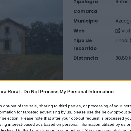
Tipología
Rutas 
Comarca
-
Municipio
Azuaga
Web
Visi
Tipo de
Lineal
recorrido
Distancia
30,80
ra Rural -
Do Not Process My Personal Information
to opt-out of the sale, sharing to third parties, or processing of your per
formation for targeted advertising by us, please use the below opt-out s
r selection. Please note that after your opt-out request is processed y
eing interest-based ads based on personal information utilized by us or
disclosed to third parties prior to your opt-out. You may separately opt-