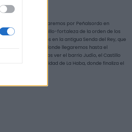
ntiguos de la zona. Pasaremos por Peñalsordo en
ción además del castillo-fortaleza de la orden de los
de nos introduciremos en la antigua Senda del Rey, que
e Campanario, desde donde llegaremos hasta el
cela, donde podremos ver el barrio Judío, el Castillo
Magacela con la localidad de La Haba, donde finaliza el