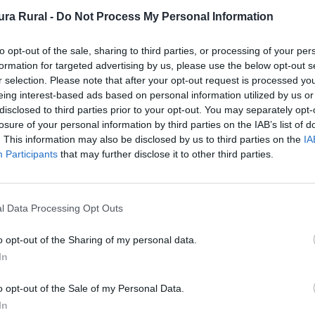
ra Rural -
Do Not Process My Personal Information
Orientación en
2
el Itinerario
to opt-out of the sale, sharing to third parties, or processing of your per
Dificultad en el
2
formation for targeted advertising by us, please use the below opt-out s
Desplazamiento
r selection. Please note that after your opt-out request is processed y
eing interest-based ads based on personal information utilized by us or
Cantidad de
5
disclosed to third parties prior to your opt-out. You may separately opt-
Esfuerzo
losure of your personal information by third parties on the IAB’s list of
. This information may also be disclosed by us to third parties on the
IA
Nº de etapas
3
Participants
that may further disclose it to other third parties.
l Data Processing Opt Outs
arca de La Serena de este a oeste. La ruta presenta dos 
reno bastante más abrupto y serrano que el de la segunda,
o opt-out of the Sharing of my personal data.
In
o opt-out of the Sale of my Personal Data.
In