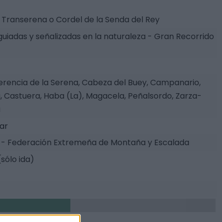
 Transerena o Cordel de la Senda del Rey
guiadas y señalizadas en la naturaleza - Gran Recorrido
rencia de la Serena, Cabeza del Buey, Campanario,
a, Castuera, Haba (La), Magacela, Peñalsordo, Zarza-
a
tar
- Federación Extremeña de Montaña y Escalada
(sólo ida)