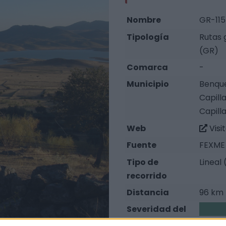
Nombre
GR-115
Tipología
Rutas 
(GR)
Comarca
-
Municipio
Benque
Capill
Capill
Web
Visi
Fuente
FEXME 
Tipo de
Lineal 
recorrido
Distancia
96 km
Severidad del
2
Medio natural