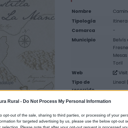
Nombre
Camin
Tipología
Itiner
Comarca
-
Municipio
Belvís
Fresne
Mesas d
Toril
Web
Visi
Tipo de
Lineal 
recorrido
Distancia
158 k
ra Rural -
Do Not Process My Personal Information
Nº de etapas
8
to opt-out of the sale, sharing to third parties, or processing of your per
formation for targeted advertising by us, please use the below opt-out s
r selection. Please note that after your opt-out request is processed y