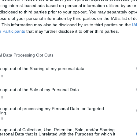
eing interest-based ads based on personal information utilized by us or
 naturales más representativos de la geografía nacional
disclosed to third parties prior to your opt-out. You may separately opt-
losure of your personal information by third parties on the IAB’s list of
res naturales de nuestro recorrido se complementan con u
. This information may also be disclosed by us to third parties on the
IA
ravesaremos. Una historia que queda reflejada en sus num
Participants
that may further disclose it to other third parties.
alacios históricos como el de las Cabezas de Casatejada, 
stóricos y artísticos de gran relevancia como la ciudad m
rios ocupados por los musulmanes. Apenas dos años después
l Data Processing Opt Outs
ación con el arzobispo de Toledo, en la que ambos defend
a favor del arciprestazgo de Toledo, cuya diócesis se haría 
o opt-out of the Sharing of my personal data.
In
de inmigrantes, peregrinos y comerciantes, con residencia
el monasterio, Alfonso XI, el mitrado placentino don Sanc
o opt-out of the Sale of my Personal Data.
ón religiosa. Se presentó en Guadalupe con la intención de
In
 el prior, rompió las arcas de la iglesia y se llevó 500 ma
to opt-out of processing my Personal Data for Targeted
‘El Católico’ hacia su último viaje, antes de fallecer en l
ing.
rava.
In
presentativos y significativos de nuestra ruta peregrina 
o opt-out of Collection, Use, Retention, Sale, and/or Sharing
ersonal Data that Is Unrelated with the Purposes for which it
el convento de San Francisco de Belvís partieron en 1523 