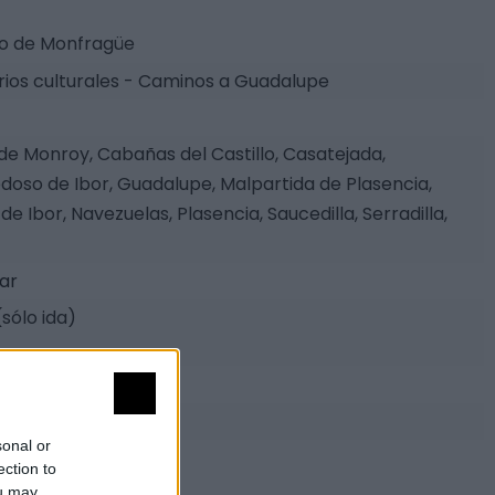
o de Monfragüe
arios culturales - Caminos a Guadalupe
 de Monroy, Cabañas del Castillo, Casatejada,
doso de Ibor, Guadalupe, Malpartida de Plasencia,
e Ibor, Navezuelas, Plasencia, Saucedilla, Serradilla,
tar
(sólo ida)
m
sonal or
ection to
ou may