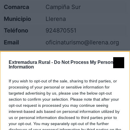
Comarca
Campiña Sur
Municipio
Llerena
Teléfono
924870551
Email
oficinaturismo@llerena.org
Web
Visitar
Extremadura Rural -
Do Not Process My Personal
Information
Descripción
If you wish to opt-out of the sale, sharing to third parties, or
El Museo Histórico de Llerena se encuentra
processing of your personal or sensitive information for
ubicado en el antiguo Palacio Episcopal o
targeted advertising by us, please use the below opt-out
section to confirm your selection. Please note that after your
Casa Prioral, siendo una construcción que
opt-out request is processed you may continue seeing
data del último tercio del siglo XV. La
interest-based ads based on personal information utilized by
us or personal information disclosed to third parties prior to
edificación fue la residencia del Prior de San
your opt-out. You may separately opt-out of the further
disclosure of your personal information by third parties on the