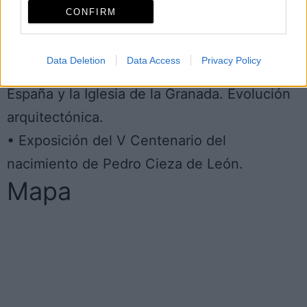
del artista Vicente Juliá.
CONFIRM
• Exposición de Instrumentos y Unidades de
Medidas Tradicionales en Extremadura.
Data Deletion
Data Access
Privacy Policy
• Exposición sobre el diseño de la Plaza de
España y la Iglesia de la Granada. Evolución
arquitectónica.
• Exposición del V Centenario del
nacimiento de Pedro Cieza de León.
Mapa