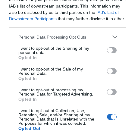
Marcos de León al ser Llerena capital de la
IAB’s list of downstream participants. This information may
Diócesis y a principios del siglo XVI se
also be disclosed by us to third parties on the
IAB’s List of
Downstream Participants
that may further disclose it to other
convirtió en la primera sede que el Tribunal
third parties.
del Santo Oficio de la Inquisición tuvo en
Personal Data Processing Opt Outs
Llerena.
I want to opt-out of the Sharing of my
El museo alberga diversas exposiciones
personal data.
Opted In
permanentes que están distribuidas en las
I want to opt-out of the Sale of my
dos plantas del edificio principal, citamos:
Personal Data.
Opted In
• Premios de Artesanía de la Junta de
I want to opt-out of processing my
Extremadura.
Personal Data for Targeted Advertising.
Opted In
• Obras del artista VICENTE JULIÁ.
I want to opt-out of Collection, Use,
• Colección pictórica de paisajes en
Retention, Sale, and/or Sharing of my
Personal Data that Is Unrelated with the
Purposes for which it was collected.
miniaturas de la Dehesa Extremeña. Obras
Opted Out