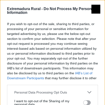
el Itinerario
Extremadura Rural -
Do Not Process My Personal
Dificultad en el
2
Information
Desplazamiento
If you wish to opt-out of the sale, sharing to third parties, or
Cantidad de
3
processing of your personal or sensitive information for
Esfuerzo
targeted advertising by us, please use the below opt-out
section to confirm your selection. Please note that after your
Descripción
opt-out request is processed you may continue seeing
interest-based ads based on personal information utilized by
Este “Paseo Rural”, tendrá un recorrido de 11,14
us or personal information disclosed to third parties prior to
kilómetros, el sendero discurre entre los municipios de
your opt-out. You may separately opt-out of the further
Peñalsordo y Capilla, sobre la Sierra del Palenque, en
disclosure of your personal information by third parties on the
IAB’s list of downstream participants. This information may
la que compaginaremos patrimonio cultural,
also be disclosed by us to third parties on the
IAB’s List of
patrimonio popular, naturaleza y paisaje.
Downstream Participants
that may further disclose it to other
El punto de partida será en la localidad de Peñalsordo,
third parties.
en el Museo “Octava del Corpus”, en honor a una
Personal Data Processing Opt Outs
fiesta que desde el siglo XVI se viene celebrando,
declarada actualmente de interés turístico regional y
I want to opt-out of the Sharing of my
personal data.