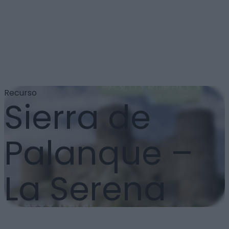
Recurso
Sierra de
Palanque –
La Serena