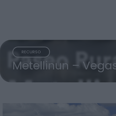
RECURSO
Metellinun – Vega