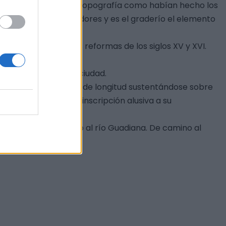
reno adaptándose a su topografía como habían hecho los
 hasta 3200 espectadores y es el graderío el elemento
Medellín, con imptantes reformas de los siglos XV y XVI.
rtas de entrada a la ciudad.
 XVII. Tiene 400 metros de longitud sustentándose sobre
s Austrias hay una inscripción alusiva a su
 y pasearemos junto al río Guadiana. De camino al
estilo gótico.