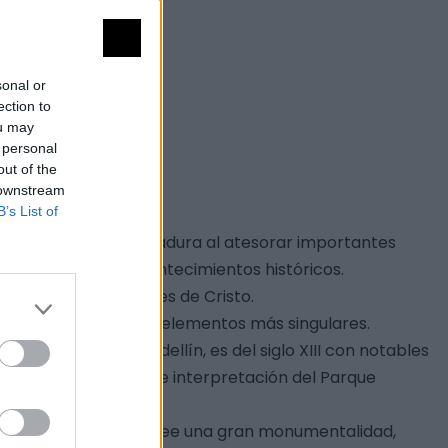
sonal or
ection to
ou may
 personal
out of the
 downstream
B’s List of
 histórica de Extremadura al atesorar importantes
trascendentales acontecimientos históricos.
um en el año 79 antes de Cristo.
a Hernán cortés como elementos más singulares.
 el castillo de Medellín, es del siglo XIII con notables
s, y acoge el centro de interpretación del Parque
 Metellinum romano. Posee una gran monumentalidad,