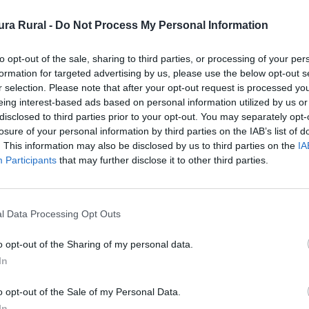
ra Rural -
Do Not Process My Personal Information
to opt-out of the sale, sharing to third parties, or processing of your per
formation for targeted advertising by us, please use the below opt-out s
r selection. Please note that after your opt-out request is processed y
eing interest-based ads based on personal information utilized by us or
disclosed to third parties prior to your opt-out. You may separately opt-
losure of your personal information by third parties on the IAB’s list of
. This information may also be disclosed by us to third parties on the
IA
Participants
that may further disclose it to other third parties.
 poblaciones con mayor renombre, arraigo y trascendencia
n valor artístico, y siendo el escenario de numerosos y 
lius Metellus Pius que fundo la coloni romana de Metellin
l Data Processing Opt Outs
podremos ver la Torre del Reloj y la estatua dedicada 
a de Santiago, levantada en las faldas del cerro que corona
o opt-out of the Sharing of my personal data.
llo ábside semicircular, es de nave única con cuatro tramo
In
o opt-out of the Sale of my Personal Data.
o de Medellín. Es el edificio visible más importante del
In