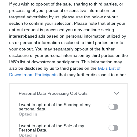
If you wish to opt-out of the sale, sharing to third parties, or
yacimiento fueron explotados desde la más remota
processing of your personal or sensitive information for
antigüedad hasta tiempos muy recientes. Se han
targeted advertising by us, please use the below opt-out
encontrado en la cima del cerro zanjas, galerías y
section to confirm your selection. Please note that after your
opt-out request is processed you may continue seeing
utensilios mineros de finales de la Edad del Bronce
interest-based ads based on personal information utilized by
relacionados con el mítico reino de Tartessos (siglo VII
us or personal information disclosed to third parties prior to
a. C.).
your opt-out. You may separately opt-out of the further
disclosure of your personal information by third parties on the
La observación, desde la cima, hacia el norte tropieza
IAB’s list of downstream participants. This information may
con una enorme e inclinada pared constituida por una
also be disclosed by us to third parties on the
IAB’s List of
Sierra que discurre desde Zorita hasta Cañamero. Lo
Downstream Participants
that may further disclose it to other
que vemos justo enfrente es la Sierra de los Poyales y
third parties.
de las Paredes. En realidad, estas sierras constituyen
Personal Data Processing Opt Outs
el bloque superior o elevado, respecto del bloque
I want to opt-out of the Sharing of my
inferior o hundido de la penillanura, resultado del
personal data.
movimiento a través de una gran falla inversa
Opted In
producida por las últimas manifestaciones tectónicas
I want to opt-out of the Sale of my
de la orogenia alpina. El bloque superior es el llamado
Personal Data.
Opted In