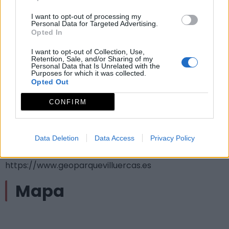
Bloque Elevado de Garciáz y el inferior forma parte de
la depresión del Guadiana.
I want to opt-out of processing my
Personal Data for Targeted Advertising.
Si observamos el paisaje hacia el este, divisaremos
Opted In
Cañamero, el Risco Gordo y la Sierra del Pimpollar y al
I want to opt-out of Collection, Use,
sureste las Rañas de Cañamero y de Logrosán (ver los
Retention, Sale, and/or Sharing of my
Personal Data that Is Unrelated with the
folletos de estos dos Geositios).
Purposes for which it was collected.
Opted Out
Observaciones
CONFIRM
Para más detalles de localización, acceso e
interpretación del Geositio recomendamos la visita a
Data Deletion
Data Access
Privacy Policy
la web del Geoparque Villuercas Ibores Jara,
https://www.geoparquevilluercas.es
Mapa