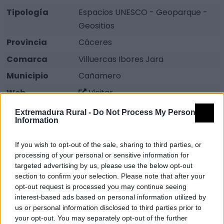
Tipología
Espacios UNESCO - Geoparque -
Geositios
Provincia
Cáceres
Comarca
Villuercas Ibores Jara
Municipio
Cañamero
Web
Visitar
Extremadura Rural -
Do Not Process My Personal
Descripción
Information
El río Ruecas discurre durante unos dos kilómetros al
If you wish to opt-out of the sale, sharing to third parties, or
processing of your personal or sensitive information for
noreste del pueblo de Cañamero, encajado por un
targeted advertising by us, please use the below opt-out
profundo desfiladero flanqueado por las altas crestas
section to confirm your selection. Please note that after your
de cuarcitas de las sierras de Los Castillejos y de La
opt-out request is processed you may continue seeing
Lóriga, del risco del Castillo y del risco de Las Cuevas.
interest-based ads based on personal information utilized by
us or personal information disclosed to third parties prior to
A la belleza del paisaje del anticlinal de Cañamero y
your opt-out. You may separately opt-out of the further