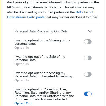
del encajamiento del Ruecas podemos añadir la visita
disclosure of your personal information by third parties on the
a sus abrigos rupestres, entre otros la cueva de
IAB’s list of downstream participants. This information may
also be disclosed by us to third parties on the
IAB’s List of
Álvarez o cueva de la Chiquita, la cueva de Rosa, el
Downstream Participants
that may further disclose it to other
abrigo de los Vencejos, etc., que fueron ocupados
third parties.
pasajeramente, como lugares de refugio y santuario,
Personal Data Processing Opt Outs
en el Calcolítico (hace unos 3.500 años), y donde
nuestros ancestros realizaron numerosas pinturas
I want to opt-out of the Sharing of my
personal data.
rupestres esquemáticas, de colores rojizos y negros,
Opted In
con figuras estilizadas de hombres y animales, signos
I want to opt-out of the Sale of my
astrales, rayas y puntos, etc.
Personal Data.
Opted In
Observaciones
I want to opt-out of processing my
Personal Data for Targeted Advertising.
Opted In
Para más detalles de localización, acceso e
interpretación del Geositio recomendamos la visita a
I want to opt-out of Collection, Use,
Retention, Sale, and/or Sharing of my
la web del Geoparque Villuercas Ibores Jara,
Personal Data that Is Unrelated with the
Purposes for which it was collected.
https://www.geoparquevilluercas.es
Opted Out