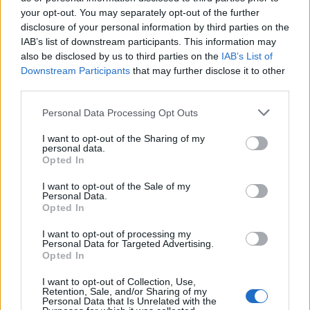
de la miera (Juniperus oxycedrus) o el arce de
your opt-out. You may separately opt-out of the further
disclosure of your personal information by third parties on the
Montpellier (Acer monspessulanum), aparecen de
IAB’s list of downstream participants. This information may
forma puntual o dispersa a lo largo de todo el parque.
also be disclosed by us to third parties on the
IAB’s List of
Junto a los ríos se muestra la amplia riqueza botánica
Downstream Participants
that may further disclose it to other
de las áreas de umbría. Las densas manchas
third parties.
vegetales se cambian de color en el otoño con los
Personal Data Processing Opt Outs
frutos y con las espectaculares formas de orquídeas,
I want to opt-out of the Sharing of my
narcisos o lirios. Son los endemismos las especies de
personal data.
mayor valor de las que se pueden encontrar en el
Opted In
parque, destacando el lirio amarillo (Iris lusitanica) y la
I want to opt-out of the Sale of my
Personal Data.
serapia verde (Serapias perez-chiscanoi), un tipo de
Opted In
orquídea en peligro de extinción. Algunas rarezas de
carácter atlántico están presentes de manera muy
I want to opt-out of processing my
Personal Data for Targeted Advertising.
esporádica en la zona más húmeda del parque,
Opted In
gracias a su marcada influencia atlántica, por ejemplo
I want to opt-out of Collection, Use,
el roble carballo (Quercus petraea) , el fresno de
Retention, Sale, and/or Sharing of my
Personal Data that Is Unrelated with the