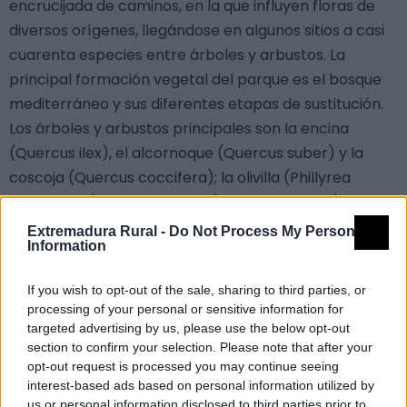
encrucijada de caminos, en la que influyen floras de
diversos orígenes, llegándose en algunos sitios a casi
cuarenta especies entre árboles y arbustos. La
principal formación vegetal del parque es el bosque
mediterráneo y sus diferentes etapas de sustitución.
Los árboles y arbustos principales son la encina
(Quercus ilex), el alcornoque (Quercus suber) y la
coscoja (Quercus coccifera); la olivilla (Phillyrea
angustifolia) y el labiérnago (Phillyrea latifolia); el
madroño (Arbutus unedo) y varias especies de brezos
Extremadura Rural -
Do Not Process My Personal
Information
(Erica spp.); la jara pringosa (Cistus ladanifer) y el
acebuche (Olea europaea var. sylvestris); el aladierno
If you wish to opt-out of the sale, sharing to third parties, or
(Rhamnus alaternus) y el espino negro (Rhamnus
processing of your personal or sensitive information for
lycioides subsp. oleoides); el lentisco (Pistacia
targeted advertising by us, please use the below opt-out
lentiscus) y la cornicabra (Pistacia terebinthus); el
section to confirm your selection. Please note that after your
opt-out request is processed you may continue seeing
romero (Rosmarinus officinalis) y el cantueso
interest-based ads based on personal information utilized by
(Lavandula stoechas). Otras especies como el enebro
us or personal information disclosed to third parties prior to