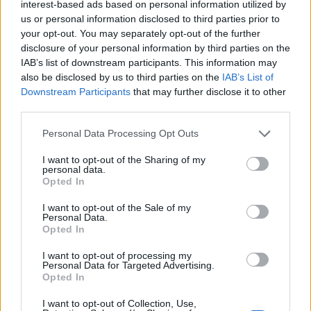
Martín de Trevejo, el más representativo de Sierra de
interest-based ads based on personal information utilized by
us or personal information disclosed to third parties prior to
Gata, de más de 100 hectáreas, donde se encuentran
your opt-out. You may separately opt-out of the further
además, los castaños del Cobijo o de Ojesto, incluidos
disclosure of your personal information by third parties on the
en la Red de Áreas Protegidas de Extremadura como
IAB’s list of downstream participants. This information may
also be disclosed by us to third parties on the
IAB’s List of
Árboles Singulares. En particular, atraviesa rodales de
Downstream Participants
that may further disclose it to other
acebo, de mostajo o de olmo de montaña, pudiéndose
third parties.
observar también numerosas herbáceas de interés o
protegidas; mientras que el verdadero protagonista
Personal Data Processing Opt Outs
de la cumbre del Jálama es el piorno serrano que,
I want to opt-out of the Sharing of my
personal data.
junto a otras especies vegetales significativas de
Opted In
interés especial, algunas incluidas en el Catálogo
I want to opt-out of the Sale of my
Regional de Especies Amenazadas de Extremadura,
Personal Data.
determinan la influencia occidental-oceánica en
Opted In
estas sierras. Además del piorno serrano, en la cima
I want to opt-out of processing my
del pico Jálama se extienden amplias manchas del
Personal Data for Targeted Advertising.
Opted In
característico matorral almohadillado denominado
“cambrión”. El ecoitinerario también discurre cerca de
I want to opt-out of Collection, Use,