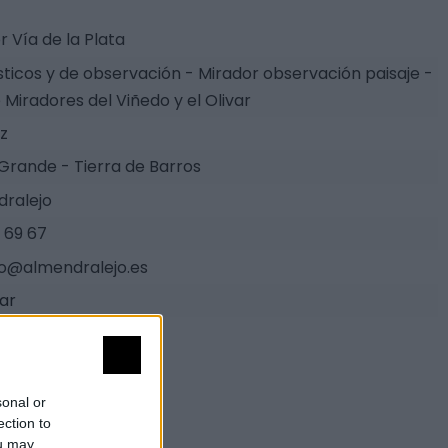
r Vía de la Plata
ísticos y de observación - Mirador observación paisaje -
 Miradores del Viñedo y el Olivar
z
 Grande - Tierra de Barros
ralejo
 69 67
o@almendralejo.es
tar
sonal or
ection to
ou may