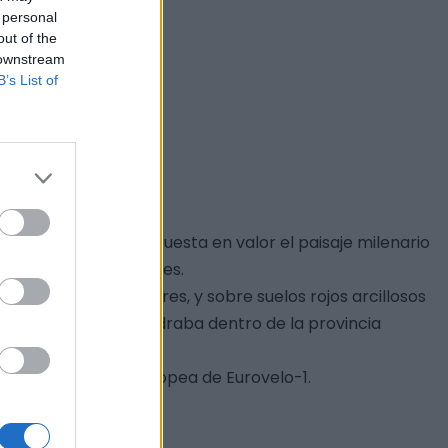
 personal
out of the
 downstream
B’s List of
iana destinado a la puesta en valor el paisaje milenario
 naturales y culturales.
tre viñedos y olivares, y sobre suelos rojos arcillosos
a de Barros se encuadraba dentro de la provincia
icloturista Transeuropea de Eurovelo-1.