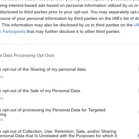
eing interest-based ads based on personal information utilized by us or
disclosed to third parties prior to your opt-out. You may separately opt-
losure of your personal information by third parties on the IAB’s list of
. This information may also be disclosed by us to third parties on the
IA
Participants
that may further disclose it to other third parties.
l Data Processing Opt Outs
o opt-out of the Sharing of my personal data.
y el Olivar, proyecto de la Ruta del Vino Ribera del Guad
In
retación y descripción del mismo, basado en sus aspectos
o opt-out of the Sale of my Personal Data.
 la Plata, una vía milenaria que discurre en este tramo en
In
similar al de hace 2.000 años, cuando la comarca de Tierr
istrando vinos y aceites de calidad.
to opt-out of processing my Personal Data for Targeted
ing.
o de peregrinación a Santiago de Compostela y la Ruta C
In
o opt-out of Collection, Use, Retention, Sale, and/or Sharing
ersonal Data that Is Unrelated with the Purposes for which it