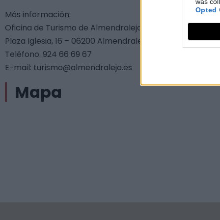
was col
Opted 
Más información:
Oficina de Turismo de Almendralejo
Plaza Iglesia, 16 – 06200 Almendralejo (Badajoz)
Teléfono: 924 66 69 67
E-mail: turismo@almendralejo.es
Mapa