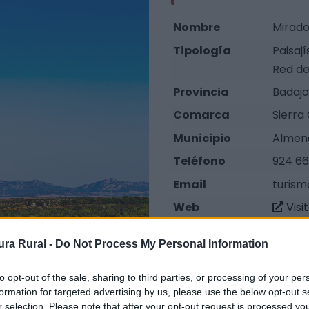
Nombre
Mirado
Tipología
Paisaj
Red de
Provincia
Badajo
Comarca
Sierra
Municipio
Almend
Teléfono
924 66
Email
turism
Web
Visi
ra Rural -
Do Not Process My Personal Information
to opt-out of the sale, sharing to third parties, or processing of your per
formation for targeted advertising by us, please use the below opt-out s
r selection. Please note that after your opt-out request is processed y