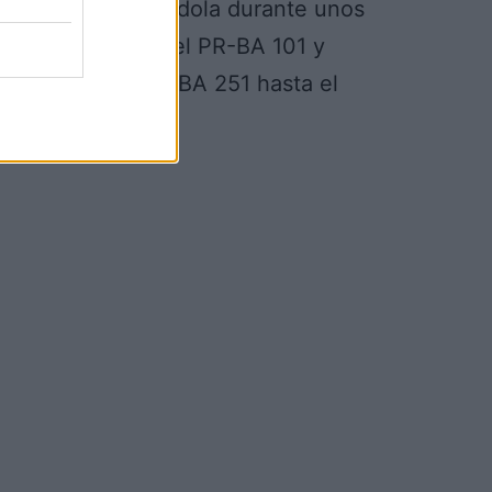
 BA-052, recorriéndola durante unos
 nuevamente con el PR-BA 101 y
 incorpora el SL-BA 251 hasta el