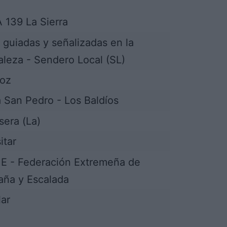
 139 La Sierra
 guiadas y señalizadas en la
aleza - Sendero Local (SL)
joz
a San Pedro - Los Baldíos
era (La)
itar
E - Federación Extremeña de
ña y Escalada
lar