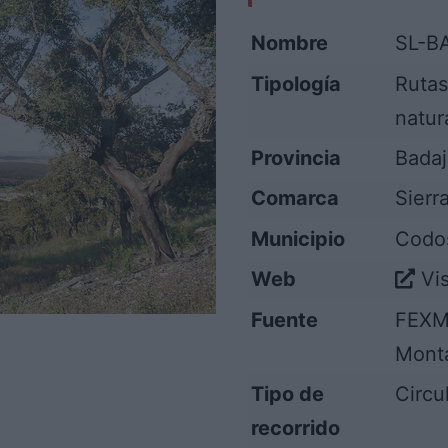
Nombre
SL-BA
Tipología
Rutas
natur
Provincia
Bada
Comarca
Sierr
Municipio
Codos
Web
Vis
Fuente
FEXM
Monta
Tipo de
Circu
recorrido