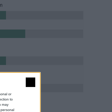
m
sonal or
ection to
ou may
 personal