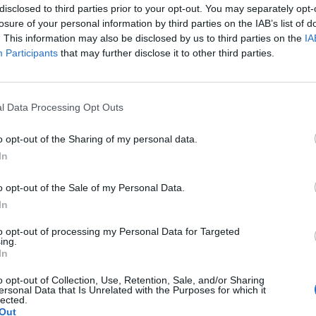
disclosed to third parties prior to your opt-out. You may separately opt-
losure of your personal information by third parties on the IAB’s list of
etera BA-052 o de Chandavila, saliendo de la pob
. This information may also be disclosed by us to third parties on the
IA
Participants
that may further disclose it to other third parties.
o entre alcornoques y madroñeras para unirse 
to del recorrido, en las inmediaciones de la cas
una cantera de extracción de caolín, mineral util
l Data Processing Opt Outs
a la sierra de Matasiete, otro de los puntos co
o opt-out of the Sharing of my personal data.
statada desde la época romana. Recorre la umbr
In
rezos y cantueso, en el que se puede observar
o opt-out of the Sale of my Personal Data.
nsectívoras presentes en Extremadura que atrae 
In
as de color rojo a la que se quedan pegadas. Du
to opt-out of processing my Personal Data for Targeted
ing.
de la población, las huertas y el corredor verde
In
era, cauces incluidos en la Red Natura 2000 en
o opt-out of Collection, Use, Retention, Sale, and/or Sharing
ersonal Data that Is Unrelated with the Purposes for which it
ero de molinos; algunas empresas de servicios t
lected.
Out