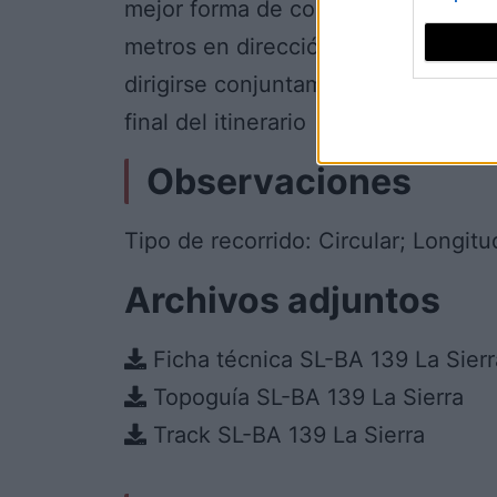
mejor forma de conocer todos estos
metros en dirección a Chandavila,
dirigirse conjuntamente a La Codos
final del itinerario
Observaciones
Tipo de recorrido: Circular; Longitu
Archivos adjuntos
Ficha técnica SL-BA 139 La Sierr
Topoguía SL-BA 139 La Sierra
Track SL-BA 139 La Sierra