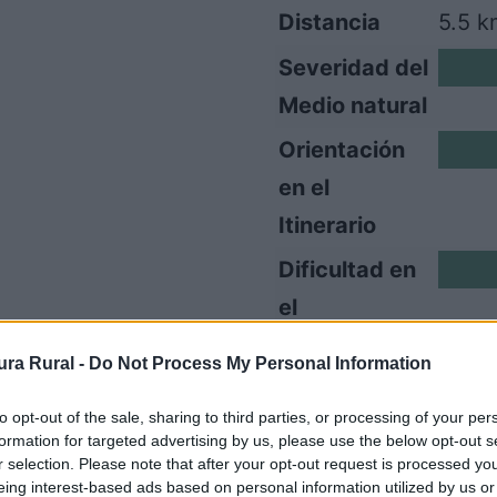
Distancia
5.5 k
Severidad del
1
Medio natural
Orientación
2
en el
Itinerario
Dificultad en
1
el
Desplazamiento
ra Rural -
Do Not Process My Personal Information
Cantidad de
2
to opt-out of the sale, sharing to third parties, or processing of your per
Esfuerzo
formation for targeted advertising by us, please use the below opt-out s
r selection. Please note that after your opt-out request is processed y
eing interest-based ads based on personal information utilized by us or