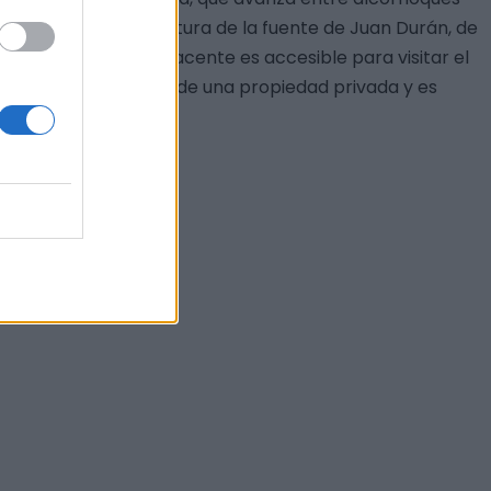
era (BA-132) a la altura de la fuente de Juan Durán, de
rnocón. La cancela adyacente es accesible para visitar el
ada ya que se trata de una propiedad privada y es