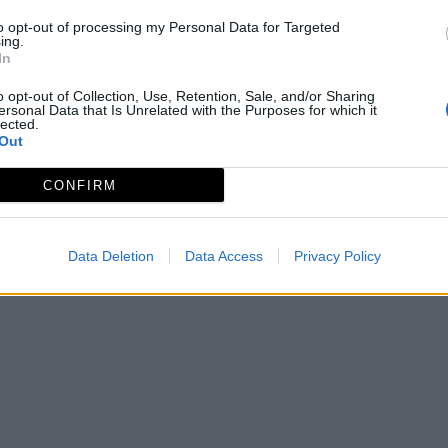
taños para cruzar posteriormente la carretera de La Codos
to opt-out of processing my Personal Data for Targeted
ing.
al que indica el final del itinerario en el camino del Alco
In
omorfas, poniendo especial atención en mantenerla cerr
o opt-out of Collection, Use, Retention, Sale, and/or Sharing
ersonal Data that Is Unrelated with the Purposes for which it
lected.
Out
CONFIRM
MIDE: 1-2-2-3
Data Deletion
Data Access
Privacy Policy