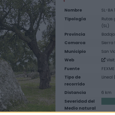
Nombre
SL-BA 
Tipología
Rutas 
(SL)
Provincia
Badajo
Comarca
Sierra
Municipio
San Vi
Web
Visi
Fuente
FEXME 
Tipo de
Lineal 
recorrido
Distancia
6 km
Severidad del
1
Medio natural