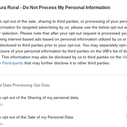
Orientación en
2
ra Rural -
Do Not Process My Personal Information
el Itinerario
Dificultad en el
2
to opt-out of the sale, sharing to third parties, or processing of your per
Desplazamiento
formation for targeted advertising by us, please use the below opt-out s
r selection. Please note that after your opt-out request is processed y
Cantidad de
3
eing interest-based ads based on personal information utilized by us or
Esfuerzo
disclosed to third parties prior to your opt-out. You may separately opt-
losure of your personal information by third parties on the IAB’s list of
. This information may also be disclosed by us to third parties on the
IA
Participants
that may further disclose it to other third parties.
la población. En sus inmediaciones se encuentra el museo
tro de interpretación de la naturaleza Alas, dedicado a l
l Data Processing Opt Outs
res de una visita; sin olvidar que la localidad alberga u
ca reproductor de una importante colonia de cernícalo p
o opt-out of the Sharing of my personal data.
allejeando en dirección sur abandona el trazado urbano to
In
tre un berrocal granítico, hasta que toma la calleja d
o opt-out of the Sale of my Personal Data.
ecen libres de vegetación o acompañados casi exclusiva
In
tigua vía de tránsito de ganado recuperada para el uso s