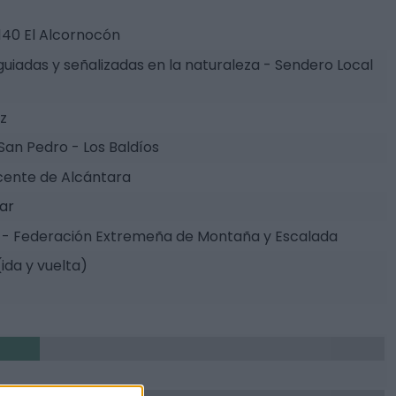
140 El Alcornocón
guiadas y señalizadas en la naturaleza - Sendero Local
z
 San Pedro - Los Baldíos
cente de Alcántara
tar
- Federación Extremeña de Montaña y Escalada
(ida y vuelta)