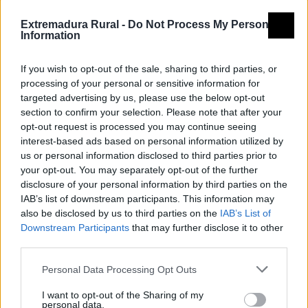
carretera del Salto, en dirección a la fuente de la
Extremadura Rural -
Do Not Process My Personal
Nosera. Continúa por el tramo de camino asfaltado
Information
que desciende junto al parque de los Pinos hasta
llegar al regato del Pueblo, que cruza por el puente de
If you wish to opt-out of the sale, sharing to third parties, or
pizarra para tomar el camino de Huerta Parreras. A
processing of your personal or sensitive information for
targeted advertising by us, please use the below opt-out
los pocos metros gira por la calleja de la Señorita y
section to confirm your selection. Please note that after your
llega entre paredes de piedra hasta el acceso al
opt-out request is processed you may continue seeing
dolmen de la Joaninha que se encuentra a unos 170
interest-based ads based on personal information utilized by
metros en la parte alta de la loma adyacente al
us or personal information disclosed to third parties prior to
your opt-out. You may separately opt-out of the further
camino: excavado en 1995 es uno de los restos
disclosure of your personal information by third parties on the
megalíticos mejor conservados del término municipal,
IAB’s list of downstream participants. This information may
que alberga un importante conjunto de dólmenes y
also be disclosed by us to third parties on the
IAB’s List of
Downstream Participants
that may further disclose it to other
numerosas tumbas antropomorfas excavadas en
third parties.
roca.
A continuación, rebasa la Machiera, antiguas
Personal Data Processing Opt Outs
dependencias que dieron servicio durante la
I want to opt-out of the Sharing of my
construcción de la presa reconvertidas en albergue,
personal data.