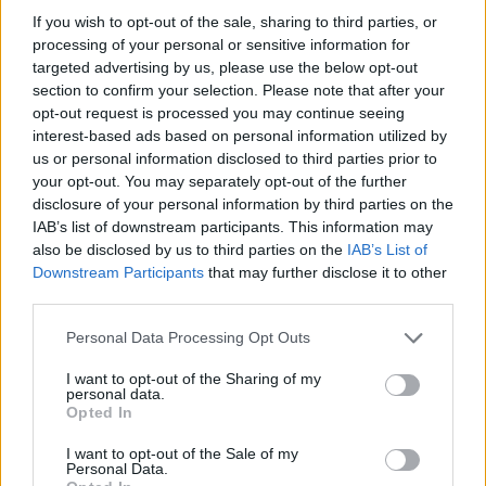
edificio singular de estilo neogótico que data del año
If you wish to opt-out of the sale, sharing to third parties, or
1894, obra del arquitecto Juan Bautista Lázaro de
processing of your personal or sensitive information for
Diego. Unos metros más adelante se sitúa el Casón;
targeted advertising by us, please use the below opt-out
section to confirm your selection. Please note that after your
construido en 1863 ha tenido diversos usos a través de
opt-out request is processed you may continue seeing
los años, albergando en la actualidad el centro de
interest-based ads based on personal information utilized by
interpretación del Parque Natural Tajo Internacional y
us or personal information disclosed to third parties prior to
your opt-out. You may separately opt-out of the further
un museo etnográfico donde se puede visitar una
disclosure of your personal information by third parties on the
exposición permanente que muestra el modo de vida
IAB’s list of downstream participants. This information may
tradicional en la Raya, tal y como se denomina al
also be disclosed by us to third parties on the
IAB’s List of
territorio delimitado por esa frontera imaginaria que
Downstream Participants
that may further disclose it to other
third parties.
engloba tierras y gentes de ambos países con una
cultura común.
Personal Data Processing Opt Outs
A partir de este punto coincide en su trazado durante
I want to opt-out of the Sharing of my
250 metros con la etapa 43 del GR-113 Camino
personal data.
Opted In
Natural del Tajo, que abandona para tomar primero la
calleja del Calderón y después el camino de la Narcisa.
I want to opt-out of the Sale of my
Personal Data.
El descenso se hace más pronunciado convirtiéndose