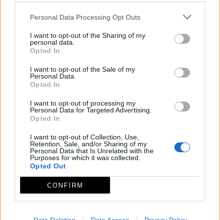
valles del Alagón. En la ida nos dirigiremos hacia el
pequeño embalse de Rivera de Gata es por ello que
Personal Data Processing Opt Outs
en esta primera parte de la ruta iremos descendiendo
I want to opt-out of the Sharing of my
muy ligeramente hasta llegar a las mismas orillas del
personal data.
Opted In
embalse, ya en el paraje conocido como “La Horquilla”.
A la vuelta desandamos nuestros propios pasos por
I want to opt-out of the Sale of my
Personal Data.
los parajes de la Fuente de Nuestra Señora y “La Nava”
Opted In
hasta llegar a Villasbuenas de Gata. Esta localidad
I want to opt-out of processing my
pequeña y curiosa conserva dentro de su pequeño
Personal Data for Targeted Advertising.
casco urbano claras huellas de su importancia feudal.
Opted In
Parte de su fama local se la debe a las supuestas
I want to opt-out of Collection, Use,
Retention, Sale, and/or Sharing of my
propiedades curativas de los lodos de sus "Baños de la
Personal Data that Is Unrelated with the
Purposes for which it was collected.
Cochina". Villasbuenas es prácticamente paso
Opted Out
obligado para conocer la parte más oriental de Sierra
de Gata.
CONFIRM
Observaciones