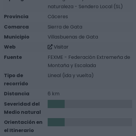
naturaleza - Sendero Local (SL)
Provincia
Cáceres
Comarca
Sierra de Gata
Municipio
Villasbuenas de Gata
Web
Visitar
Fuente
FEXME - Federación Extremeña de
Montaña y Escalada
Tipo de
Lineal (ida y vuelta)
recorrido
Distancia
6 km
Severidad del
1
Medio natural
Orientación en
1
el Itinerario