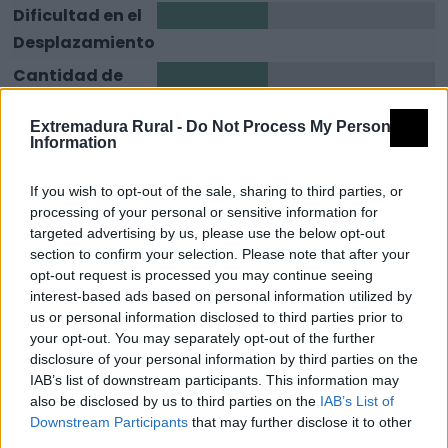
Dificultad en el
2
Desplazamiento
Cantidad de
2
Esfuerzo
Extremadura Rural -
Do Not Process My Personal
Descripción
Information
If you wish to opt-out of the sale, sharing to third parties, or
El Sendero Local SL-CC 201 tiene su inicio al final de la
processing of your personal or sensitive information for
calle Cáceres, justo donde comienza el “Camino del
targeted advertising by us, please use the below opt-out
section to confirm your selection. Please note that after your
Valle de los Robles”. Junto al panel informativo del
opt-out request is processed you may continue seeing
sendero parte un camino por el que seguimos en
interest-based ads based on personal information utilized by
dirección sur.
us or personal information disclosed to third parties prior to
En el recorrido lineal de ida y vuelta atravesaremos el
your opt-out. You may separately opt-out of the further
disclosure of your personal information by third parties on the
típico paisaje serragatino donde se entremezclan los
IAB’s list of downstream participants. This information may
cultivos de olivar con preciosos bosques de robles y
also be disclosed by us to third parties on the
IAB’s List of
con flora y fauna de transición entre la sierra y los
Downstream Participants
that may further disclose it to other
third parties.