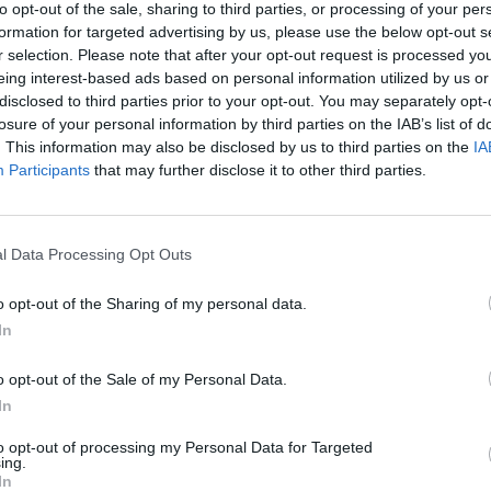
Orientación en
2
to opt-out of the sale, sharing to third parties, or processing of your per
formation for targeted advertising by us, please use the below opt-out s
el Itinerario
r selection. Please note that after your opt-out request is processed y
Dificultad en el
2
eing interest-based ads based on personal information utilized by us or
Desplazamiento
disclosed to third parties prior to your opt-out. You may separately opt-
losure of your personal information by third parties on the IAB’s list of
Cantidad de
2
. This information may also be disclosed by us to third parties on the
IA
Esfuerzo
Participants
that may further disclose it to other third parties.
l Data Processing Opt Outs
Paseo de Calvo Sotelo. Descendiendo por la calzada llegar
o opt-out of the Sharing of my personal data.
sosegada visita. Es uno de los poquísimos conjuntos arqu
In
madura. Declarado Bien de Interés Cultural en octubre de
én conocido como Barrio de La Calzada, se sitúa a los pi
o opt-out of the Sale of my Personal Data.
n el tramo de sendero que transcurre hasta que lleguemos
In
 de la comarca de Gata, Santibáñez el Alto, conserva su c
to opt-out of processing my Personal Data for Targeted
aleza más importante de Sierra de Gata y un excelente m
ing.
In