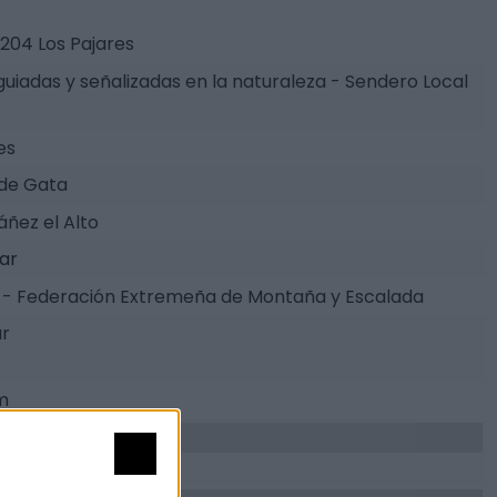
204 Los Pajares
guiadas y señalizadas en la naturaleza - Sendero Local
es
 de Gata
áñez el Alto
tar
- Federación Extremeña de Montaña y Escalada
ar
m