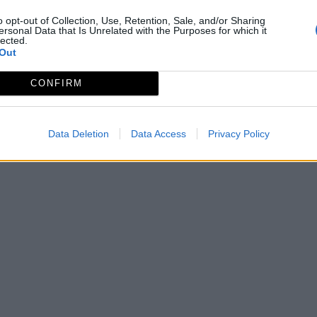
o opt-out of Collection, Use, Retention, Sale, and/or Sharing
ersonal Data that Is Unrelated with the Purposes for which it
lected.
-2-2
Out
CONFIRM
Data Deletion
Data Access
Privacy Policy