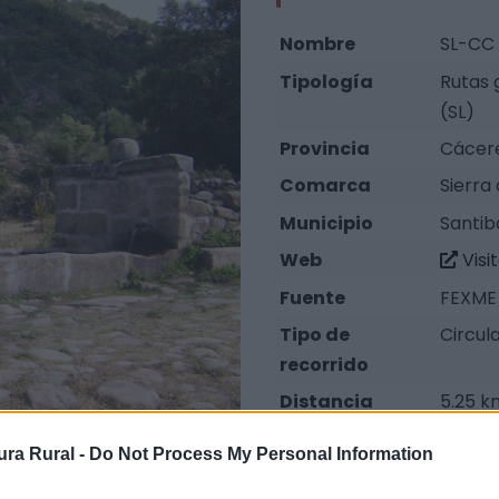
Nombre
SL-CC 
Tipología
Rutas 
(SL)
Provincia
Cácer
Comarca
Sierra
Municipio
Santib
Web
Visi
Fuente
FEXME 
Tipo de
Circul
recorrido
Distancia
5.25 k
Severidad del
1
ra Rural -
Do Not Process My Personal Information
Medio natural