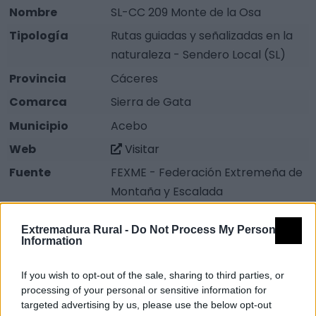
Nombre
SL-CC 209 Monte de la Osa
Tipología
Rutas guiadas y señalizadas en la
naturaleza - Sendero Local (SL)
Provincia
Cáceres
Comarca
Sierra de Gata
Municipio
Acebo
Web
Visitar
Fuente
FEXME - Federación Extremeña de
Montaña y Escalada
Tipo de
Circular
Extremadura Rural -
Do Not Process My Personal
recorrido
Information
Distancia
6 km
If you wish to opt-out of the sale, sharing to third parties, or
Severidad del
1
processing of your personal or sensitive information for
Medio natural
targeted advertising by us, please use the below opt-out