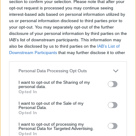
section to confirm your selection. Please note that after your
Orientación en
2
opt-out request is processed you may continue seeing
el Itinerario
interest-based ads based on personal information utilized by
us or personal information disclosed to third parties prior to
Dificultad en el
2
your opt-out. You may separately opt-out of the further
Desplazamiento
disclosure of your personal information by third parties on the
Cantidad de
2
IAB’s list of downstream participants. This information may
also be disclosed by us to third parties on the
IAB’s List of
Esfuerzo
Downstream Participants
that may further disclose it to other
third parties.
Descripción
Personal Data Processing Opt Outs
Este sendero circular recorre las laderas del sureste
I want to opt-out of the Sharing of my
personal data.
del pico Jálama (1.487 m). Concretamente rodea el
Opted In
cerro conocido como La Sierrilla, atravesando los
I want to opt-out of the Sale of my
parajes de Robledillo, La Mata y La Gallega.
Personal Data.
Tiene su punto de inicio al final de la Calle El Palacio,
Opted In
desde donde avanzaremos entre huertas y olivares,
I want to opt-out of processing my
en primer lugar, y posteriormente entre pinares y
Personal Data for Targeted Advertising.
Opted In