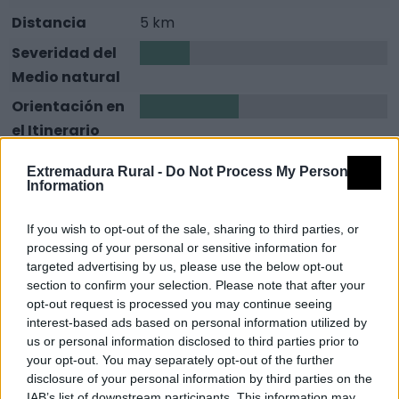
Distancia
5 km
Severidad del
1
Medio natural
Orientación en
2
el Itinerario
Dificultad en el
2
Extremadura Rural -
Do Not Process My Personal
Desplazamiento
Information
Cantidad de
2
If you wish to opt-out of the sale, sharing to third parties, or
Esfuerzo
processing of your personal or sensitive information for
targeted advertising by us, please use the below opt-out
Descripción
section to confirm your selection. Please note that after your
opt-out request is processed you may continue seeing
interest-based ads based on personal information utilized by
Este sendero de recorrido lineal-circular tiene su inicio
us or personal information disclosed to third parties prior to
junto a la carretera de circunvalación de Cilleros, a
your opt-out. You may separately opt-out of the further
unos 50 metros pasados el tanatorio en dirección a
disclosure of your personal information by third parties on the
IAB’s list of downstream participants. This information may