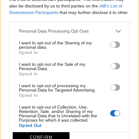
Valverde del Fresno. Recorre las faldas de la Sierra de
also be disclosed by us to third parties on the
IAB’s List of
Santa Olalla, por sus característicos berrocales
Downstream Participants
that may further disclose it to other
graníticos, atravesaremos los parajes de “Peñas
third parties.
Ventosas”.
Personal Data Processing Opt Outs
Desde aquí realizaremos un recorrido circular hacia la
Charca del Chica y el entorno del Santuario de
I want to opt-out of the Sharing of my
personal data.
Nuestra Señora de Navelonga para posteriormente
Opted In
regresar al municipio de Cilleros por el mismo sendero
I want to opt-out of the Sale of my
que atraviesa las faldas de la sierra de Santa Olalla.
Personal Data.
Opted In
El conjunto de la Sierra de Santa Olalla es el espolón
más meridional de Sierra de Gata, visualmente muy
I want to opt-out of processing my
Personal Data for Targeted Advertising.
perceptible. La encina y el alcornoque son
Opted In
desbancados por el roble, además el dominio de
I want to opt-out of Collection, Use,
solana se enriquece con almez y cornicabra, entre
Retention, Sale, and/or Sharing of my
Personal Data that Is Unrelated with the
otras especies. La buena cobertura arbolada resulta
Purposes for which it was collected.
Opted Out
de gran interés para especies forestales, destacando
la presencia de rapaces forestales como águila
CONFIRM