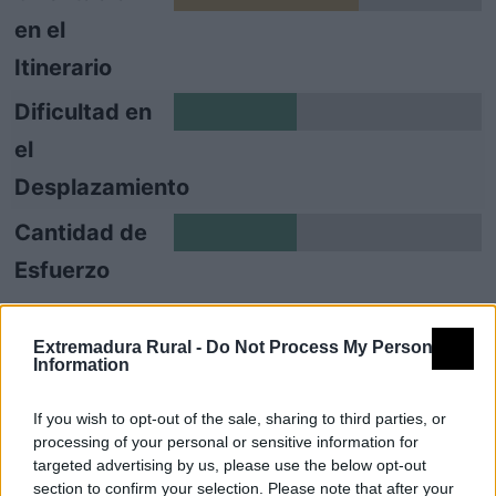
en el
Itinerario
Dificultad en
2
el
Desplazamiento
Cantidad de
2
Esfuerzo
Descripción
Extremadura Rural -
Do Not Process My Personal
Information
Este sendero comunica los municipios de
If you wish to opt-out of the sale, sharing to third parties, or
Hoyos y Trevejo. Tiene su punto de inicio al
processing of your personal or sensitive information for
final de la Calle Obispo Álvarez de Castro,
targeted advertising by us, please use the below opt-out
section to confirm your selection. Please note that after your