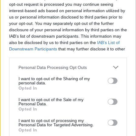
por un camino que sale a la izquierda. Sin
opt-out request is processed you may continue seeing
interest-based ads based on personal information utilized by
dejarlo, llegaremos a la carretera Ex-205;
us or personal information disclosed to third parties prior to
después, continuamos por camino para
your opt-out. You may separately opt-out of the further
disclosure of your personal information by third parties on the
enlazar con el GR 10, por el que llegaremos a
IAB’s list of downstream participants. This information may
Trevejo. En este sendero tendremos la
also be disclosed by us to third parties on the
IAB’s List of
Downstream Participants
that may further disclose it to other
oportunidad de recorrer uno de los mejores
third parties.
ejemplos de las antiguas vías de
Personal Data Processing Opt Outs
comunicación entre los municipios de Sierra
I want to opt-out of the Sharing of my
personal data.
de Gata y que aún se conservan en
Opted In
excelente estado por toda esta serranía. Nos
I want to opt-out of the Sale of my
Personal Data.
referimos a los caminos enlosados de piedra
Opted In
que discurren entre viejos muros de piedra y
I want to opt-out of processing my
Personal Data for Targeted Advertising.
bellos robledales. Sin lugar a dudas, un
Opted In