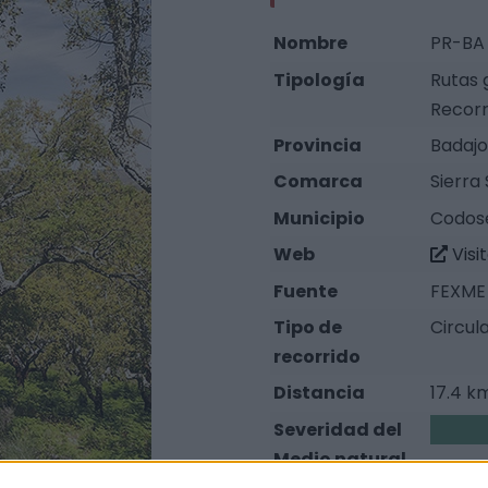
Nombre
PR-BA 
Tipología
Rutas 
Recorr
Provincia
Badajo
Comarca
Sierra
Municipio
Codose
Web
Visi
Fuente
FEXME 
Tipo de
Circul
recorrido
Distancia
17.4 k
Severidad del
2
Medio natural