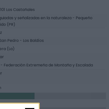
101 Los Castañales
guiadas y señalizadas en la naturaleza - Pequeño
ido (PR)
z
 San Pedro - Los Baldíos
ra (La)
tar
- Federación Extremeña de Montaña y Escalada
ar
m