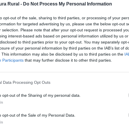
Orientación en
2
ra Rural -
Do Not Process My Personal Information
el Itinerario
to opt-out of the sale, sharing to third parties, or processing of your per
Dificultad en el
2
formation for targeted advertising by us, please use the below opt-out s
Desplazamiento
r selection. Please note that after your opt-out request is processed y
Cantidad de
3
eing interest-based ads based on personal information utilized by us or
disclosed to third parties prior to your opt-out. You may separately opt-
Esfuerzo
losure of your personal information by third parties on the IAB’s list of
. This information may also be disclosed by us to third parties on the
IA
Participants
that may further disclose it to other third parties.
en dirección a la Quinta dle Café. Antes de llegar a la úl
sta llegar a un cruce donde iremos a la izquierda bord
l Data Processing Opt Outs
ambas rutas hasta el punto más alto donde tomamos un ca
o opt-out of the Sharing of my personal data.
la y tras ella a la carretera de La Tojera-Bacoco y cont
In
e Los Bastos donde nosotros giraremos a la izquierda. El 
ornoques. Junto a una casa a la derecha del camino hay 
o opt-out of the Sale of my Personal Data.
a la carretera y continuamos por ella 2 kms. tras los cu
In
gar al Cortijo de la Sierra donde tomaremos el camino de l