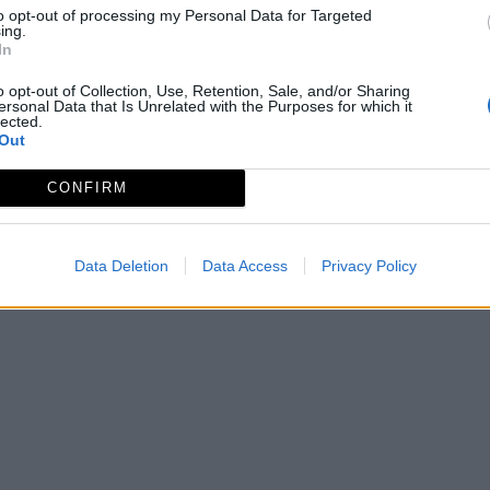
to opt-out of processing my Personal Data for Targeted
ndiendo hata la carretera junto al Santuario de ese nom
ing.
In
de Moto-Cross, donde confluyendo con la ruta de La Sierr
o opt-out of Collection, Use, Retention, Sale, and/or Sharing
ersonal Data that Is Unrelated with the Purposes for which it
lected.
Out
CONFIRM
2-3
Data Deletion
Data Access
Privacy Policy