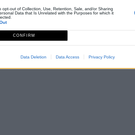
o opt-out of Collection, Use, Retention, Sale, and/or Sharing
ersonal Data that Is Unrelated with the Purposes for which it
lected.
DE: 1-2-1-3
Out
CONFIRM
Data Deletion
Data Access
Privacy Policy