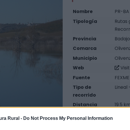
Nombre
PR-BA 
Tipología
Rutas 
Recorr
Provincia
Badajo
Comarca
Oliven
Municipio
Oliven
Web
Visi
Fuente
FEXME 
Tipo de
Lineal 
recorrido
Distancia
19.5 k
Severidad del
1
ra Rural -
Do Not Process My Personal Information
Medio natural