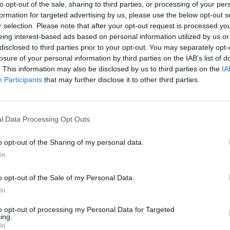
Orientación en
2
to opt-out of the sale, sharing to third parties, or processing of your per
formation for targeted advertising by us, please use the below opt-out s
el Itinerario
r selection. Please note that after your opt-out request is processed y
Dificultad en el
1
eing interest-based ads based on personal information utilized by us or
Desplazamiento
disclosed to third parties prior to your opt-out. You may separately opt-
losure of your personal information by third parties on the IAB’s list of
Cantidad de
3
. This information may also be disclosed by us to third parties on the
IA
Esfuerzo
Participants
that may further disclose it to other third parties.
l Data Processing Opt Outs
l castillo de Juromenha, el inmenso Guadiana internaciona
o opt-out of the Sharing of my personal data.
orredor Ecofluvial Guadiana Internacional que se encuentra
In
ente Ajuda, ofrece al visitante disfrutar del singular par
aves, donde destacamos, entre otras, Cormoranes, Garza r
o opt-out of the Sale of my Personal Data.
lar, comenzaremos a recorrer nuestra ruta siempre junt
In
o y la Encomendiña nos muestran sus grandes encinas, ent
to opt-out of processing my Personal Data for Targeted
la oportunidad de contemplar el Gran Castillo portugués 
ing.
In