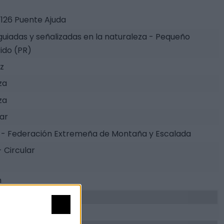
126 Puente Ajuda
guiadas y señalizadas en la naturaleza - Pequeño
ido (PR)
z
za
za
tar
- Federación Extremeña de Montaña y Escalada
- Circular
m