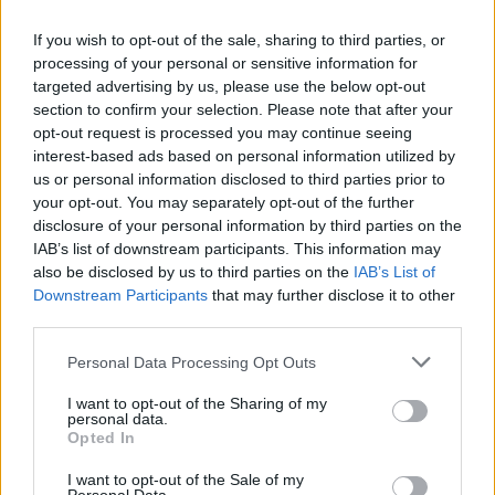
de este peculiar bosque. Después de
If you wish to opt-out of the sale, sharing to third parties, or
disfrutar de este enclave continuaremos la
processing of your personal or sensitive information for
ruta por fértiles huertas, pastizales, dehesas
targeted advertising by us, please use the below opt-out
section to confirm your selection. Please note that after your
y repoblaciones de encinas y alcornoques
opt-out request is processed you may continue seeing
por un camino que discurre paralelo al río.
interest-based ads based on personal information utilized by
us or personal information disclosed to third parties prior to
Durante este tramo, aves como el abejaruco,
your opt-out. You may separately opt-out of the further
disclosure of your personal information by third parties on the
el triguero, la tarabilla común el alcaudón, la
IAB’s list of downstream participants. This information may
cogujada, el verdecillo o la abubilla nos
also be disclosed by us to third parties on the
IAB’s List of
Downstream Participants
that may further disclose it to other
acompañan. Sobrevolándonos es frecuente
third parties.
observar al águila calzada, ratonero, elanio
Personal Data Processing Opt Outs
azul e incluso algún buitre leonado o negro
I want to opt-out of the Sharing of my
en busca de carroña Durante el recorrido,
personal data.
Opted In
varios caminos que surgen a mano izquierda
I want to opt-out of the Sale of my