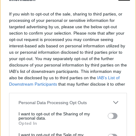
el
Desplazamiento
If you wish to opt-out of the sale, sharing to third parties, or
processing of your personal or sensitive information for
Cantidad de
3
targeted advertising by us, please use the below opt-out
section to confirm your selection. Please note that after your
Esfuerzo
opt-out request is processed you may continue seeing
interest-based ads based on personal information utilized by
Descripción
us or personal information disclosed to third parties prior to
your opt-out. You may separately opt-out of the further
disclosure of your personal information by third parties on the
Las aguas del Zapatón son el lápiz del
IAB’s list of downstream participants. This information may
tiempo que han dibujado en el paisaje un
also be disclosed by us to third parties on the
IAB’s List of
Downstream Participants
that may further disclose it to other
conjunto de valles y serranías que contienen
third parties.
una de las muestras más genuínas de
Personal Data Processing Opt Outs
bosque mediterráneo; rodeándose en su
I want to opt-out of the Sharing of my
camino aguas abajo de praderas ribereñas y
personal data.
Opted In
bosques de fresnos, tamujos, adelfas,
I want to opt-out of the Sale of my