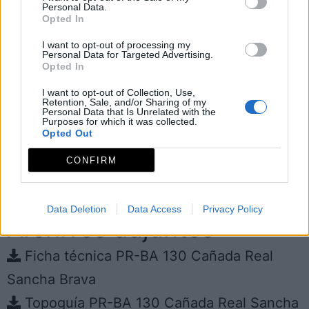
sauces, chopos y álamos de alto valor
Personal Data.
Opted In
ecológico. Localizado en la comarca de Los
I want to opt-out of processing my
Baldíos, afecta al municipio de Villar del Rey,
Personal Data for Targeted Advertising.
Opted In
donde se encuentra la Ruta Cañada Real
I want to opt-out of Collection, Use,
Sancha Brava.
Retention, Sale, and/or Sharing of my
Personal Data that Is Unrelated with the
Purposes for which it was collected.
Observaciones
Opted Out
CONFIRM
Tipo de recorrido: Lineal (ida y vuelta);
longitud: 15 km.; MIDE: 1-2-1-3
Data Deletion
Data Access
Privacy Policy
Archivos adjuntos
Ficha técnica PR-BA 130 Cañada Real
Sancha Brava
Topoguía PR-BA 130 Cañada Real Sancha