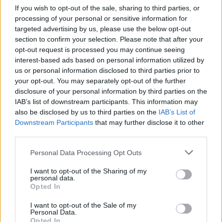
encontramos con una de las mejores Dehesas de la
If you wish to opt-out of the sale, sharing to third parties, or
Serena, donde pasta el cerdo ibérico y donde, en
processing of your personal or sensitive information for
invierno, tiene la grulla común uno de sus comederos
targeted advertising by us, please use the below opt-out
section to confirm your selection. Please note that after your
preferidos, siendo un espectáculo visual y acústico el
opt-out request is processed you may continue seeing
paso diario hacia los embalses, por el singular
interest-based ads based on personal information utilized by
alboroto que producen en su vuelo. También en el río
us or personal information disclosed to third parties prior to
your opt-out. You may separately opt-out of the further
podremos observar la presencia de antiguos molinos
disclosure of your personal information by third parties on the
y disfrutar de la vegetación de rivera, donde adelfas,
IAB’s list of downstream participants. This information may
tamujos y atarfes conviven con majuelos y rosas
also be disclosed by us to third parties on the
IAB’s List of
silvestres. Iniciamos nuestra ruta desde Castuera, la
Downstream Participants
that may further disclose it to other
third parties.
cual abandonamos saliendo en dirección a la
carretera de Quintana de la Serena. Desde aquí
Personal Data Processing Opt Outs
giramos a la izquierda entre tierras de labor, viñedos y
I want to opt-out of the Sharing of my
olivares, para dirigirnos al río Guadalefra. Es de
personal data.
Opted In
destacar las numerosas norias que veremos en
nuestro recorrido, testimonio de las interesantes
I want to opt-out of the Sale of my
Personal Data.
muestras de ingeniería hidráulica de esta zona. Al
Opted In