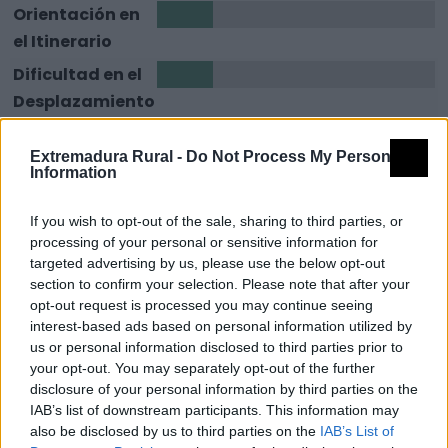
Orientación en
1
el Itinerario
Dificultad en el
1
Desplazamiento
Cantidad de
3
Extremadura Rural -
Do Not Process My Personal
Esfuerzo
Information
Descripción
If you wish to opt-out of the sale, sharing to third parties, or
processing of your personal or sensitive information for
Este sendero lineal de ida y vuelta tiene su punto de
targeted advertising by us, please use the below opt-out
section to confirm your selection. Please note that after your
inicio en la Plaza del Ejido de Villanueva de la Sierra.
opt-out request is processed you may continue seeing
Tendremos oportunidad de ascender a lo alto de la
interest-based ads based on personal information utilized by
Sierra de Dios Padre. En la cumbre, además de la torre
us or personal information disclosed to third parties prior to
your opt-out. You may separately opt-out of the further
de vigilancia y del vértice geodésico, hay una pequeña
disclosure of your personal information by third parties on the
ermita, con arco visigodo, en honor a Dios Padre,
IAB’s list of downstream participants. This information may
donde todos los años suben los vecinos de Villanueva
also be disclosed by us to third parties on the
IAB’s List of