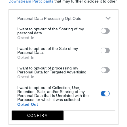
de la Sierra a celebrar la romería.
Downstream Participants
that may further disclose it to other
third parties.
Esta sierra se eleva unos 500 metros sobre la
penillanura. Si a esto le unimos el hecho de su solitaria
Personal Data Processing Opt Outs
ubicación, provoca que desde ella sea posible
I want to opt-out of the Sharing of my
contemplar gran cantidad de municipios: más de
personal data.
Opted In
veinte en un día cualquiera, y si el día está despejado
llegaremos a visualizar muchos más.
I want to opt-out of the Sale of my
Personal Data.
Asimismo, se pueden divisar las sierras de Francia,
Opted In
Candelario, Trasierra, Hurdes, Gata, el Puerto de los
I want to opt-out of processing my
Castaños, las Villuercas y la Sierra de la Mosca, en las
Personal Data for Targeted Advertising.
Opted In
cercanías de Cáceres capital.
El municipio de Villanueva de la Sierra, con algo menos
I want to opt-out of Collection, Use,
Retention, Sale, and/or Sharing of my
de 660 habitantes, llama la atención por ser el primer
Personal Data that Is Unrelated with the
Purposes for which it was collected.
municipio del mundo que, hace más de 200 años,
Opted Out
decidió celebrar la “Fiesta del Árbol”, donde al calor
CONFIRM
de ricas pitanzas y buen vino, los participantes
plantan árboles.