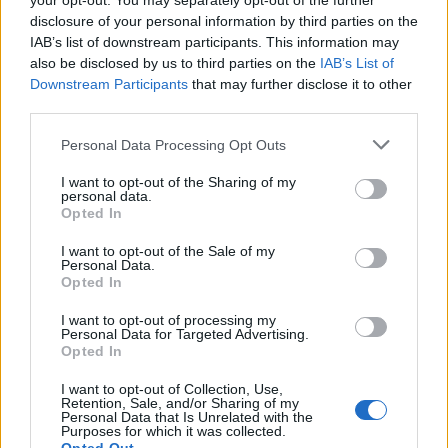
your opt-out. You may separately opt-out of the further
de la sierra y que forman grandes extensiones de
disclosure of your personal information by third parties on the
cultivos de regadío.
IAB’s list of downstream participants. This information may
El punto de inicio de la ruta es en Perales del Puerto,
also be disclosed by us to third parties on the
IAB’s List of
Downstream Participants
that may further disclose it to other
junto al pilón que existe a la salida del municipio en
third parties.
dirección a Cilleros. El municipio, nacido como lugar de
referencia y paso obligado en la trashumancia antes
Personal Data Processing Opt Outs
o después de atravesar el Puerto de Perales,
I want to opt-out of the Sharing of my
mantiene escondido en su interior un casco urbano
personal data.
Opted In
mucho más auténtico del que podremos observar si
no salimos de la carretera.
I want to opt-out of the Sale of my
Personal Data.
Su tramo inicial discurre entre huertos con olivos,
Opted In
posteriormente la ruta desemboca en la carretera de
I want to opt-out of processing my
Cilleros y sigue por ella durante 500 m. desde aquí y a
Personal Data for Targeted Advertising.
Opted In
la izquierda arranca una ancha pista de tierra que
coincide con la cañada, por la que se recorren algo
I want to opt-out of Collection, Use,
Retention, Sale, and/or Sharing of my
más de 6 km.
Personal Data that Is Unrelated with the
Purposes for which it was collected.
Poco después la travesía cruza la carretera de