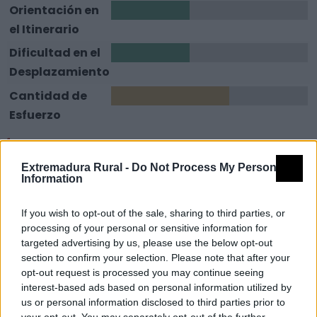
Orientación en
2
el Itinerario
Dificultad en el
2
Desplazamiento
Cantidad de
3
Esfuerzo
Descripción
Extremadura Rural -
Do Not Process My Personal
Information
El itinerario lineal de esta ruta es muy interesante ya
que nos ofrece una buena visión de las cotas de
If you wish to opt-out of the sale, sharing to third parties, or
altitud más bajas de Sierra de Gata. Esta ruta sigue el
processing of your personal or sensitive information for
targeted advertising by us, please use the below opt-out
trazado de la cañada atravesando los paisajes de
section to confirm your selection. Please note that after your
media montaña que combinan zonas forestales con
opt-out request is processed you may continue seeing
los olivares típicos de la comarca, hasta las zonas
interest-based ads based on personal information utilized by
más bajas regadas por los cursos de los ríos que bajan
us or personal information disclosed to third parties prior to