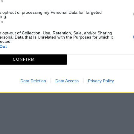
In
to opt-out of processing my Personal Data for Targeted
zagueante camino llegaremos al pintoresco pueblo de Elj
ing.
In
nte del Álamo y cruza el río Eljas por un vado junto a la 
año, el cuál cruzamos por unas piedras, el camino pasa a 
o opt-out of Collection, Use, Retention, Sale, and/or Sharing
ersonal Data that Is Unrelated with the Purposes for which it
 nuestra ruta.
lected.
Out
CONFIRM
DE: 3-3-3-3
Data Deletion
Data Access
Privacy Policy