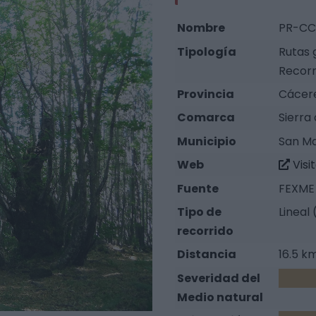
Nombre
PR-CC 
Tipología
Rutas 
Recorr
Provincia
Cácer
Comarca
Sierra
Municipio
San Ma
Web
Visi
Fuente
FEXME 
Tipo de
Lineal 
recorrido
Distancia
16.5 k
Severidad del
3
Medio natural