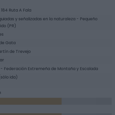
184 Ruta A Fala
guiadas y señalizadas en la naturaleza - Pequeño
ido (PR)
es
 de Gata
rtín de Trevejo
tar
- Federación Extremeña de Montaña y Escalada
(sólo ida)
m