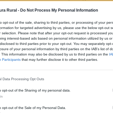
Orientación en
3
el Itinerario
ra Rural -
Do Not Process My Personal Information
Dificultad en el
3
to opt-out of the sale, sharing to third parties, or processing of your per
Desplazamiento
formation for targeted advertising by us, please use the below opt-out s
Cantidad de
3
r selection. Please note that after your opt-out request is processed y
Esfuerzo
eing interest-based ads based on personal information utilized by us or
disclosed to third parties prior to your opt-out. You may separately opt-
losure of your personal information by third parties on the IAB’s list of
. This information may also be disclosed by us to third parties on the
IA
Participants
that may further disclose it to other third parties.
n la bella localidad de San Martín de Trevejo, al final de l
ada de piedra que se seguirá en su integridad durante es
trás las bellas vistas del pueblo y su entorno.
l Data Processing Opt Outs
sar junto a dos majestuosos castaños, conocidos como lo
o opt-out of the Sharing of my personal data.
za el punto más alto de la ruta en el puerto de Santa Clar
In
vanzar por un sendero, conocido como “Camino del Puerto
te, además desde esta ladera obtendremos unas inmejorabl
o opt-out of the Sale of my Personal Data.
mbién en esta zona se encuentran el Cancho del Cuervo 