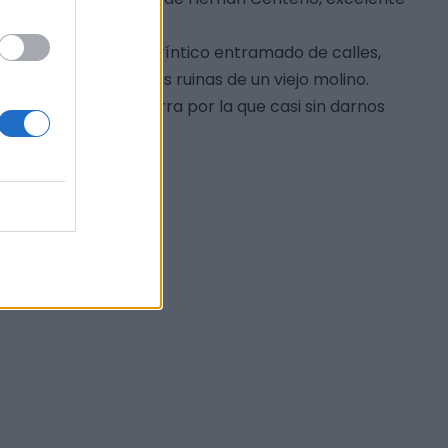
as y su denso y laberíntico entramado de calles,
que se encuentran las ruinas de un viejo molino.
ser una pista de tierra por la que casi sin darnos