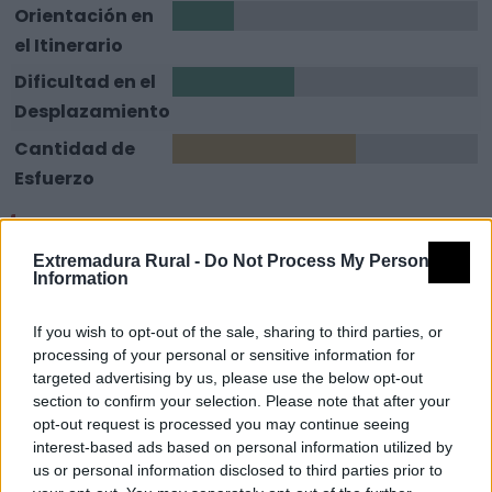
Orientación en
1
el Itinerario
Dificultad en el
2
Desplazamiento
Cantidad de
3
Esfuerzo
Descripción
Extremadura Rural -
Do Not Process My Personal
Information
Este sendero de recorrido lineal de ida y vuelta tiene
su punto de inicio al final de la Calle Virgen del Puerto.
If you wish to opt-out of the sale, sharing to third parties, or
Justo cuando dejamos atrás el casco urbano del bello
processing of your personal or sensitive information for
municipio de Gata aparece ante nuestros pies el
targeted advertising by us, please use the below opt-out
section to confirm your selection. Please note that after your
enlosado de la antigua calzada romana que guiará
opt-out request is processed you may continue seeing
nuestros pasos hasta el alto de Puerto Castilla. Este
interest-based ads based on personal information utilized by
tramo formaba parte de la llamada Vía Dalmacia, que
us or personal information disclosed to third parties prior to