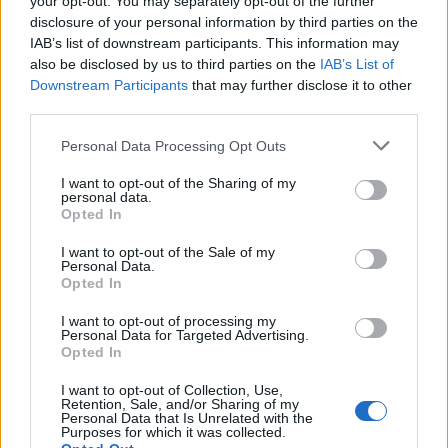
your opt-out. You may separately opt-out of the further
salía desde el puente de Alconétar (Cáceres), pasaba
disclosure of your personal information by third parties on the
por la localidad de Coria y llegaba a Ciudad Rodrigo
IAB’s list of downstream participants. This information may
(Salamanca).
also be disclosed by us to third parties on the
IAB’s List of
La calzada discurre, en constante subida, por la ladera
Downstream Participants
that may further disclose it to other
third parties.
oeste de la Sierra de las Jañonas, la ausencia de
árboles que nos den sombra en los meses de verano
Personal Data Processing Opt Outs
hará aconsejable que nos protejamos del sol. En
I want to opt-out of the Sharing of my
cambio la abundancia de agua es asombrosa, el
personal data.
Opted In
itinerario cuenta con cuatro fuentes.
En la subida cruzamos el puente de San Blas, que
I want to opt-out of the Sale of my
Personal Data.
cruza el río del mismo nombre. Un mirador ofrece la
Opted In
ocasión para el descanso y la contemplación de las
I want to opt-out of processing my
excelentes vistas que la sierra nos ofrece. Si
Personal Data for Targeted Advertising.
Opted In
continuamos ascendiendo encontraremos una placa
con los lugares geográficos que desde aquí se
I want to opt-out of Collection, Use,
Retention, Sale, and/or Sharing of my
observan. Después de 3,5 km, el sendero señalizado
Personal Data that Is Unrelated with the
Purposes for which it was collected.
llega a la ermita de San Blas, que con su pradera, su