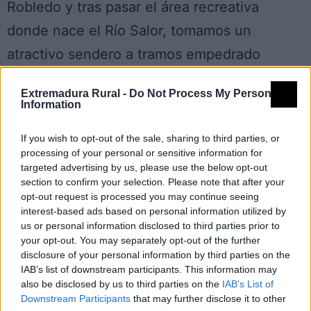
Robledo y tras pasar el área recreativa
donde nace el Río Salor, tomamos un
atractivo sendero a tramos empedrado
(Camino de la Canaleja) que nos brindará
Extremadura Rural -
Do Not Process My Personal
generosas vistas de los Llanos de Cáceres.
Information
Avanzamos entre callejas de piedra, según
If you wish to opt-out of the sale, sharing to third parties, or
perdemos altura pasamos de un medio
processing of your personal or sensitive information for
targeted advertising by us, please use the below opt-out
serrano a uno adehesado, que nos indica la
section to confirm your selection. Please note that after your
proximidad de Torre de Santa María. Tras
opt-out request is processed you may continue seeing
interest-based ads based on personal information utilized by
atravesar la localidad volvemos a
us or personal information disclosed to third parties prior to
introducirnos en el medio serrano,
your opt-out. You may separately opt-out of the further
disclosure of your personal information by third parties on the
ascendiendo por el Camino de Canaleja de
IAB’s list of downstream participants. This information may
also be disclosed by us to third parties on the
IAB’s List of
la Torre en un entorno de sendas
Downstream Participants
that may further disclose it to other