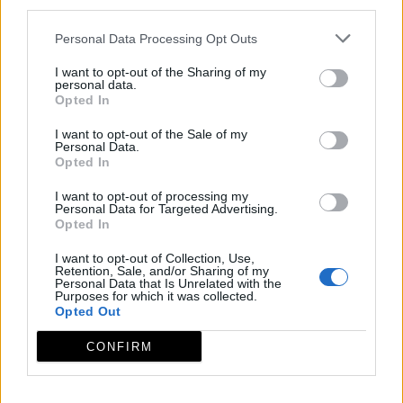
empedradas rodeado por bancales de olivo,
third parties.
huertos y las antenas del pico Montánchez.
Personal Data Processing Opt Outs
Desde el Alto del Robledo obtenemos una
I want to opt-out of the Sharing of my
personal data.
de las mejoras vistas del Castillo de
Opted In
Montánchez. Tras un último tramo por la
I want to opt-out of the Sale of my
Personal Data.
Ctra. del Robledo llegamos al punto de
Opted In
partida.
I want to opt-out of processing my
Personal Data for Targeted Advertising.
Opted In
Observaciones
I want to opt-out of Collection, Use,
Retention, Sale, and/or Sharing of my
Tipo de recorrido: Circular; longitud: 11.35
Personal Data that Is Unrelated with the
Purposes for which it was collected.
km.; MIDE: 2-2-2-3
Opted Out
CONFIRM
Archivos adjuntos