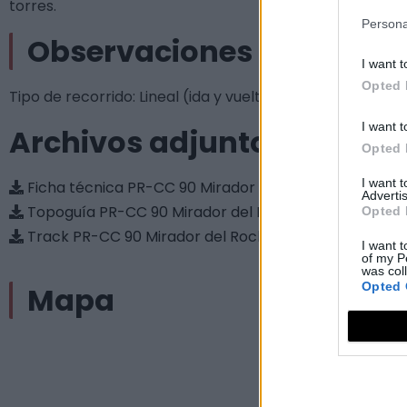
torres.
Persona
Observaciones
I want t
Opted 
Tipo de recorrido: Lineal (ida y vuelta); longitud: 13.6 km.
I want t
Archivos adjuntos
Opted 
I want 
Ficha técnica PR-CC 90 Mirador del Rocho
Advertis
Topoguía PR-CC 90 Mirador del Rocho
Opted 
Track PR-CC 90 Mirador del Rocho
I want t
of my P
was col
Opted 
Mapa