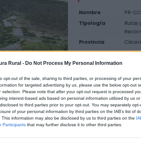
Nombre
PR-CC 
Tipología
Rutas 
Recorr
Provincia
Cácer
Comarca
Sierra
Municipio
Herrer
ra Rural -
Do Not Process My Personal Information
Web
Visi
to opt-out of the sale, sharing to third parties, or processing of your per
Fuente
FEXME 
formation for targeted advertising by us, please use the below opt-out s
r selection. Please note that after your opt-out request is processed y
eing interest-based ads based on personal information utilized by us or
disclosed to third parties prior to your opt-out. You may separately opt-
losure of your personal information by third parties on the IAB’s list of
 posible admirar el vuelo de casi todas las grandes aves 
. This information may also be disclosed by us to third parties on the
IA
Participants
that may further disclose it to other third parties.
. Tampoco es extraño ver grupos de ciervos, sobre todo e
rca a los grandes machos de esta especie. Al llegar al mir