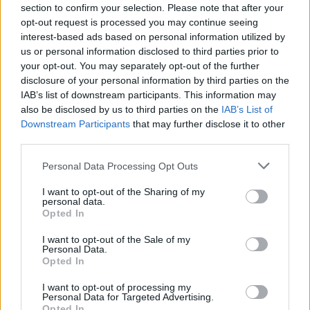
section to confirm your selection. Please note that after your
opt-out request is processed you may continue seeing
Esta ruta que parte de Salorino nos llevará hasta el
interest-based ads based on personal information utilized by
Torrico de San Pedro. El majestuoso Torrico de San
us or personal information disclosed to third parties prior to
Pedro se alza hasta los 703 metros sobre el nivel del
your opt-out. You may separately opt-out of the further
disclosure of your personal information by third parties on the
mar. El paisaje es típico del ecosistema mediterráneo
IAB’s list of downstream participants. This information may
donde predominan los bosques y dehesas de encinas
also be disclosed by us to third parties on the
IAB’s List of
y alcornoques, regados por riveras que desembocan
Downstream Participants
that may further disclose it to other
third parties.
en el Río Salor y por el Río Albuñuel.
El camino es prácticamente llano excepto la subida y
Personal Data Processing Opt Outs
la bajada al mirador del Torrico. Recomendamos la
I want to opt-out of the Sharing of my
realización de esta ruta en días claros, para poder
personal data.
Opted In
contemplar las maravillosas vistas que nos ofrece la
maravilla Sierrra de San Pedro.
I want to opt-out of the Sale of my
Personal Data.
Observaciones
Opted In
I want to opt-out of processing my
Personal Data for Targeted Advertising.
Tipo de recorrido: Lineal - Circular; longitud: 15.6 km.;
Opted In