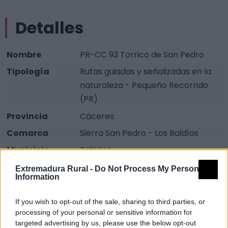
Detalles
Nombre
PR-CC 93 Torrico de San Pedro
Tipología
Rutas guiadas y señalizadas en la
naturaleza - Pequeño Recorrido
(PR)
Provincia
Cáceres
Comarca
Sierra San Pedro - Los Baldíos
Municipio
Salorino
Web
Visitar
Extremadura Rural -
Do Not Process My Personal
Information
Fuente
FEXME - Federación Extremeña de
Montaña y Escalada
If you wish to opt-out of the sale, sharing to third parties, or
processing of your personal or sensitive information for
Descripción
targeted advertising by us, please use the below opt-out