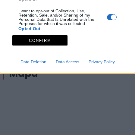
MIDE: 1-2-2-3
I want to opt-out of Collection, Use,
Retention, Sale, and/or Sharing of my
Archivos adjuntos
Personal Data that Is Unrelated with the
Purposes for which it was collected.
Opted Out
Ficha técnica PR-CC 93 Torrico de San Pedro
CONFIRM
Topoguía PR-CC 93 Torrico de San Pedro
Track PR-CC 93 Torrico de San Pedro
Data Deletion
Data Access
Privacy Policy
Mapa