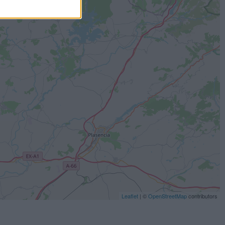
Leaflet
| ©
OpenStreetMap
contributors