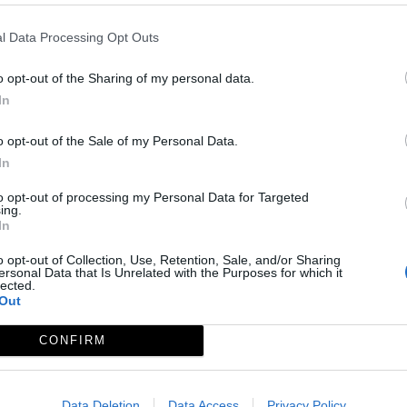
l Data Processing Opt Outs
apas: 14; MIDE: 1-2-2-5
o opt-out of the Sharing of my personal data.
In
o opt-out of the Sale of my Personal Data.
In
to opt-out of processing my Personal Data for Targeted
ing.
In
o opt-out of Collection, Use, Retention, Sale, and/or Sharing
ersonal Data that Is Unrelated with the Purposes for which it
lected.
Out
CONFIRM
Data Deletion
Data Access
Privacy Policy