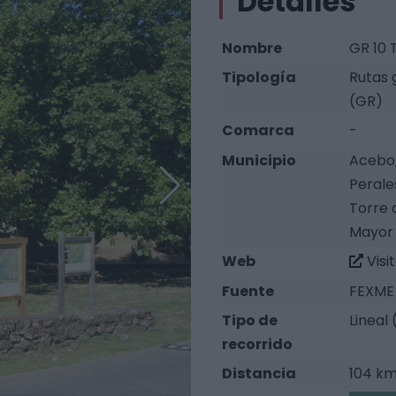
Detalles
Nombre
GR 10 
Tipología
Rutas 
(GR)
Comarca
-
Municipio
Acebo,
Perale
Torre 
Mayor
Web
Visi
Fuente
FEXME 
Tipo de
Lineal 
recorrido
Distancia
104 k