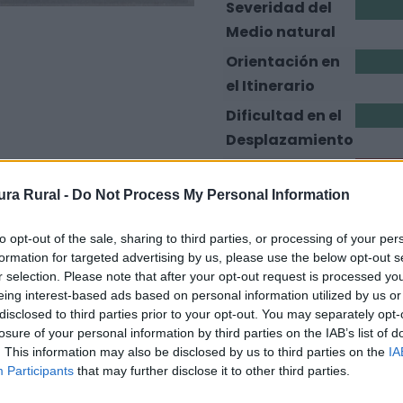
Severidad del
1
Medio natural
Orientación en
2
el Itinerario
Dificultad en el
2
Desplazamiento
Cantidad de
5
Esfuerzo
ra Rural -
Do Not Process My Personal Information
Nº de etapas
14
to opt-out of the sale, sharing to third parties, or processing of your per
formation for targeted advertising by us, please use the below opt-out s
r selection. Please note that after your opt-out request is processed y
eing interest-based ads based on personal information utilized by us or
disclosed to third parties prior to your opt-out. You may separately opt-
zarse cómodamente en 14 etapas tal y como se propone en 
losure of your personal information by third parties on the IAB’s list of
la última Cilleros, para pasar a Portugal por las Termas d
. This information may also be disclosed by us to third parties on the
IA
sto del 2015, este sendero tiene afectado 13,4 km de su re
Participants
that may further disclose it to other third parties.
ro se encuentra en condiciones, se recomienda evitar est