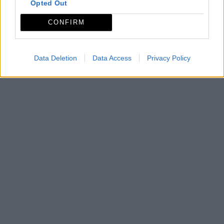
Opted Out
deportivo, cultural y feria para los niños.
CONFIRM
Mapa
Data Deletion
Data Access
Privacy Policy