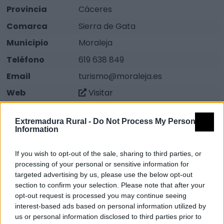
Provincia
Cáceres
Comarca
Sierra de Gata
Municipio
Moraleja
Teléfono
619 638 849
Email
turismo@moraleja.es
Web
Visitar
Descripción
Extremadura Rural -
Do Not Process My Personal
Information
La fiesta de Interés Turístico de San Buenaventura de
If you wish to opt-out of the sale, sharing to third parties, or
Moraleja tiene más de 100 años de historia y se trata
processing of your personal or sensitive information for
de una celebración donde se une granado bravo,
targeted advertising by us, please use the below opt-out
gastronomía y peñas.
section to confirm your selection. Please note that after your
opt-out request is processed you may continue seeing
La fiesta se celebran en la semana del 14 de julio, día
interest-based ads based on personal information utilized by
de San Buenaventura y patrón del municipio y gira
us or personal information disclosed to third parties prior to