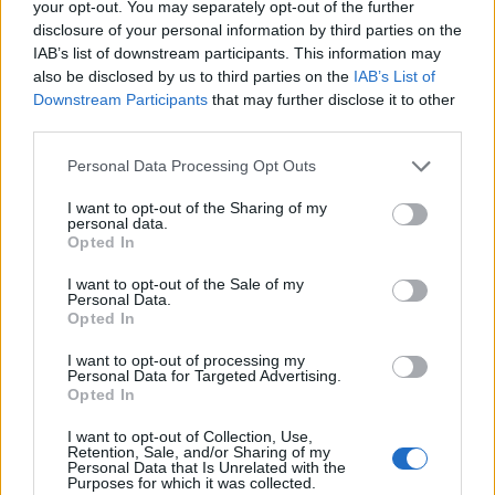
sobre dos puntos principales, sus encierros de medio
your opt-out. You may separately opt-out of the further
día únicos y originales en Extremadura, donde cada
disclosure of your personal information by third parties on the
IAB’s list of downstream participants. This information may
día seis novillos-toros recorren los 680 metros que
also be disclosed by us to third parties on the
IAB’s List of
separan los corrales y la plaza de toros del centro del
Downstream Participants
that may further disclose it to other
municipio, y sus peñas, donde se destaca la
third parties.
hospitalidad del municipio de Moraleja, y donde su
Personal Data Processing Opt Outs
gente recibe cada día a una gran cantidad de turistas
I want to opt-out of the Sharing of my
abriéndoles las puertas de sus locales y ofreciéndoles
personal data.
comida y bebida.
Opted In
Los actos, además de la misa y procesión del Santo,
I want to opt-out of the Sale of my
tienen lugar en la Plaza del Pueblo, denominada Plaza
Personal Data.
Opted In
de los Toros, antiguamente se realizaba con carros y
tablas, hoy en una Plaza Portátil, donde hay encierros
I want to opt-out of processing my
Personal Data for Targeted Advertising.
de toros, toros del aguardiente y vaquillas por la
Opted In
calles, una tradición que ha llegado hasta nuestros
I want to opt-out of Collection, Use,
días.
Retention, Sale, and/or Sharing of my
Personal Data that Is Unrelated with the
Junto a estos festejos hay otros de carácter
Purposes for which it was collected.