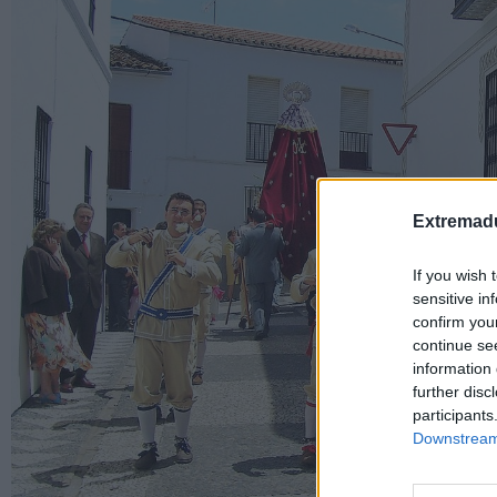
Extremadu
If you wish 
sensitive in
confirm you
continue se
information 
further disc
participants
Downstream 