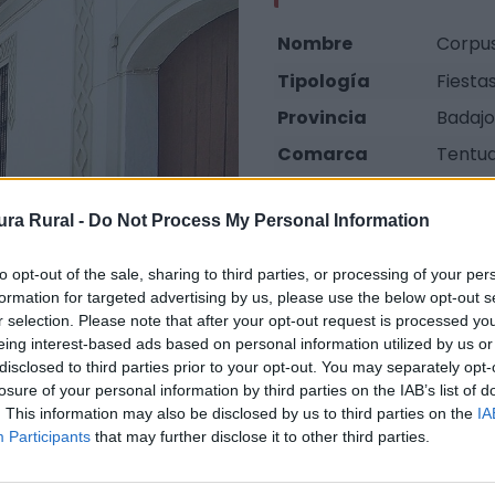
Nombre
Corpus
Tipología
Fiestas
Provincia
Badajo
Comarca
Tentu
Municipio
Fuente
ra Rural -
Do Not Process My Personal Information
Teléfono
924 72
Teléfono2
691 07
to opt-out of the sale, sharing to third parties, or processing of your per
formation for targeted advertising by us, please use the below opt-out s
Email
turism
r selection. Please note that after your opt-out request is processed y
Web
Visi
eing interest-based ads based on personal information utilized by us or
disclosed to third parties prior to your opt-out. You may separately opt-
losure of your personal information by third parties on the IAB’s list of
. This information may also be disclosed by us to third parties on the
IA
Participants
that may further disclose it to other third parties.