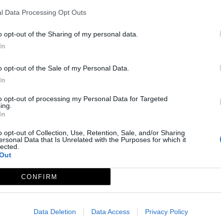
l Data Processing Opt Outs
o opt-out of the Sharing of my personal data.
In
o opt-out of the Sale of my Personal Data.
ienza la tarde del martes, “Día del Tambor”, cuando los v
In
 lugar se reparten juguetes para los niños y una copa d
ndo desde Mafla hasta llegar a la plaza.
to opt-out of processing my Personal Data for Targeted
ing.
a continuación da comienzo la procesión, muy emblemática
In
 la misa y de la procesión, danzan los danzantes ante el
o opt-out of Collection, Use, Retention, Sale, and/or Sharing
se completa con festejos taurinos, verbena y actividades 
ersonal Data that Is Unrelated with the Purposes for which it
lected.
Out
CONFIRM
Data Deletion
Data Access
Privacy Policy