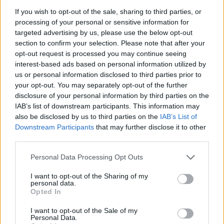
Comienza el recorrido en las antiguas dependencias
If you wish to opt-out of the sale, sharing to third parties, or
de los laboratorios de la Mina Costanaza. A través de
processing of your personal or sensitive information for
targeted advertising by us, please use the below opt-out
la mirada sabia de Miguel, uno de los mineros que
section to confirm your selection. Please note that after your
trabajó duro en sus galerías, se explica al visitante
opt-out request is processed you may continue seeing
cómo se desarrollaba la extracción del mineral
interest-based ads based on personal information utilized by
us or personal information disclosed to third parties prior to
fosfato, cuáles eran las condiciones laborales, la
your opt-out. You may separately opt-out of the further
evolución que supuso la introducción de maquinaria,
disclosure of your personal information by third parties on the
etc. Además de paneles muestras de mineral o
IAB’s list of downstream participants. This information may
audiovisuales, en las dependencias originales del
also be disclosed by us to third parties on the
IAB’s List of
Downstream Participants
that may further disclose it to other
laboratorio de la mina se conserva una completa
third parties.
colección de instrumental utilizado durante los años
de funcionamiento de las instalaciones.
Personal Data Processing Opt Outs
Sigue la visita con un recorrido guiado por las galerías
I want to opt-out of the Sharing of my
personal data.
de la mina. Una experiencia única en un espacio que
Opted In
permite al visitante ponerse en la piel de los mineros,
pudiendo incluso dar un pequeño paseo en vagoneta.
I want to opt-out of the Sale of my
Personal Data.