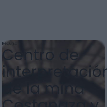
Recurso
Centro de
interpretació
de la mina
Costanaza y