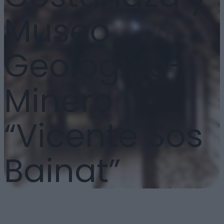
Museo
Geológico-
Minero
“Vicente Sos
Bainat”