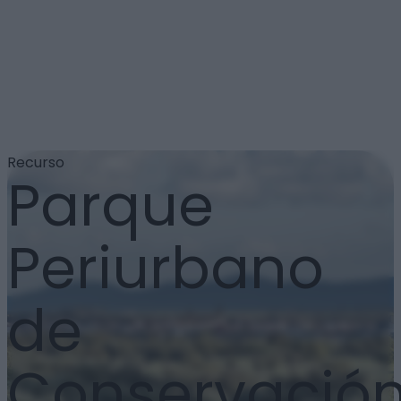
Recurso
Parque
Periurbano
de
Conservació