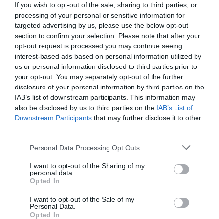
If you wish to opt-out of the sale, sharing to third parties, or
La Dehesa de la Luz atesora en su interior un
processing of your personal or sensitive information for
importante número de vestigios arqueológicos,
targeted advertising by us, please use the below opt-out
constituyendo un yacimiento tardorromano-visigodo
section to confirm your selection. Please note that after your
opt-out request is processed you may continue seeing
que destaca fundamentalmente por la gran
interest-based ads based on personal information utilized by
colección de tumbas que, englobadas básicamente
us or personal information disclosed to third parties prior to
en tres secciones, complementan una de las
your opt-out. You may separately opt-out of the further
disclosure of your personal information by third parties on the
necrópolis de sepulcros excavados en roca más
IAB’s list of downstream participants. This information may
relevante de la región. Esta riqueza arqueológica se ha
also be disclosed by us to third parties on the
IAB’s List of
visto incrementada con el reciente descubrimiento
Downstream Participants
that may further disclose it to other
de un dolmen en el 2019.
third parties.
Personal Data Processing Opt Outs
Este paraje natural es también centro espiritual al
albergar la ermita donde se encuentra la Virgen de la
I want to opt-out of the Sharing of my
personal data.
Luz, patrona de la localidad. Cada año se celebra una
Opted In
romería muy popular en el espacio, siendo uno de los
I want to opt-out of the Sale of my
grandes acontecimientos locales, que supone un
Personal Data.
símbolo de identidad y una fuerte vinculación
Opted In