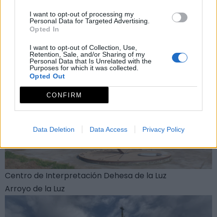
emocional del pueblo con la Dehesa.
I want to opt-out of processing my
Personal Data for Targeted Advertising.
También te recomendamos
Opted In
I want to opt-out of Collection, Use,
Retention, Sale, and/or Sharing of my
Personal Data that Is Unrelated with the
Purposes for which it was collected.
Opted Out
CONFIRM
Data Deletion
Data Access
Privacy Policy
Centro de Interpretación Dehesa de la Luz
Arroyo de la Luz