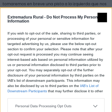
tomaremos en breve una pista a la izquierda que nos
llevará hasta el paraje de las Viñas (sendero PR-CC
96) donde, tras estacionar en el aparcamiento
Extremadura Rural -
Do Not Process My Personal
Information
dispuesto para ello, subiremos a una espectacular
torre de observación (p.o. 03) para admirar el paisaje
If you wish to opt-out of the sale, sharing to third parties, or
más genuino del Tajo Internacional (para entrar en el
processing of your personal or sensitive information for
observatorio hay que pedir la llave previamente en el
targeted advertising by us, please use the below opt-out
section to confirm your selection. Please note that after your
centro de interpretación El Péndere, en Santiago) y el
opt-out request is processed you may continue seeing
vuelo de rapaces como águila real, buitres negro y
interest-based ads based on personal information utilized by
leonado, alimoche, águila perdicera, aguililla calzada o
us or personal information disclosed to third parties prior to
your opt-out. You may separately opt-out of the further
culebrera europea. Después bajaremos a pie hasta el
disclosure of your personal information by third parties on the
mirador ubicado en el ribero (p.o. 04) para observar
IAB’s list of downstream participants. This information may
en las paredes de pizarra sobre el río buitre leonado,
also be disclosed by us to third parties on the
IAB’s List of
cigüeña negra y alimoche.
Downstream Participants
that may further disclose it to other
third parties.
De vuelta a Santiago seguiremos las indicaciones
hacia el Batán desde el complejo turístico del Buraco
Personal Data Processing Opt Outs
para llegar a pie (1,3 km) hasta las inmediaciones de