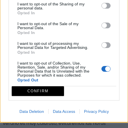
I want to opt-out of the Sharing of my
los riscos de los Barreros (p.o. 05) donde existe una
personal data.
Opted In
gran colonia de buitre leonado y puede observarse
roquero solitario, avión roquero y con suerte águila
I want to opt-out of the Sale of my
Personal Data.
perdicera. Finalizamos la ruta subiendo también a pie
Opted In
(2,5 km) hasta el abrigo rupestre del buraco (p.o. 06)
I want to opt-out of processing my
donde además de sus pinturas rupestres y las
Personal Data for Targeted Advertising.
Opted In
espectaculares vistas de este territorio fronterizo, se
pueden observar las mismas especies que en el punto
I want to opt-out of Collection, Use,
Retention, Sale, and/or Sharing of my
anterior.
Personal Data that Is Unrelated with the
Purposes for which it was collected.
Fenología
Opted Out
Las características del parque hacen esta ruta
CONFIRM
recomendable todo el año: en invierno
espectaculares bandos de palomas torcaces y en
primavera aves estivales como cigüeña negra,
Data Deletion
Data Access
Privacy Policy
alimoche, aguililla calzada, culebrera europea… El
verano es muy caluroso; evitaremos las horas