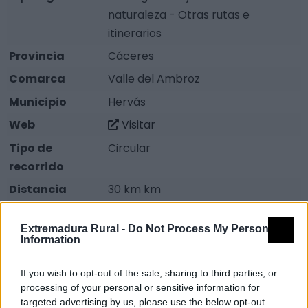
naturaleza - Otras rutas e
itinerarios
Provincia
Cáceres
Comarca
Valle del Ambroz
Municipio
Hervás
Web
Visitar
Tipo de
Circular
recorrido
Distancia
30 km km
Severidad del
2
Extremadura Rural -
Do Not Process My Personal
Medio natural
Information
Orientación en
1
el Itinerario
If you wish to opt-out of the sale, sharing to third parties, or
processing of your personal or sensitive information for
Dificultad en el
1
targeted advertising by us, please use the below opt-out