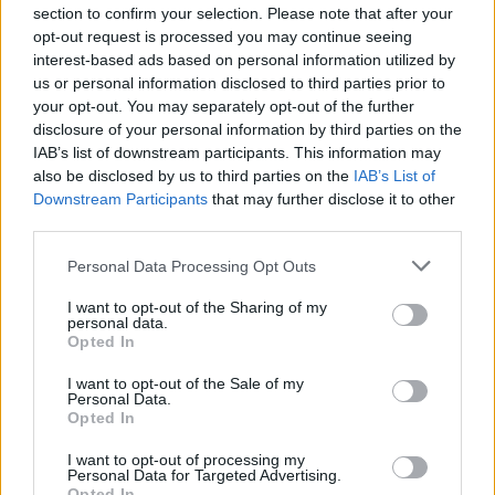
Desplazamiento
section to confirm your selection. Please note that after your
opt-out request is processed you may continue seeing
Cantidad de
4
interest-based ads based on personal information utilized by
Esfuerzo
us or personal information disclosed to third parties prior to
your opt-out. You may separately opt-out of the further
Descripción
disclosure of your personal information by third parties on the
IAB’s list of downstream participants. This information may
also be disclosed by us to third parties on the
IAB’s List of
Adéntrate en la cautivadora ‘Pista Heidi’, un sendero
Downstream Participants
that may further disclose it to other
que serpentea alrededor de la imponente Sierra de
third parties.
Hervás, elevándose a una altitud media de 1100
Personal Data Processing Opt Outs
metros. Este recorrido panorámico te brinda la
oportunidad de contemplar vistas asombrosas que
I want to opt-out of the Sharing of my
personal data.
abarcan desde el Valle del Ambroz hasta la
Opted In
majestuosidad de las sierras del norte de Cáceres.
I want to opt-out of the Sale of my
A su paso podrás contemplar la belleza de bosques
Personal Data.
Opted In
de castaños y robles en el primer tramo, pinares en
un tramo intermedio y escobas y brezos en las cotas
I want to opt-out of processing my
Personal Data for Targeted Advertising.
más elevadas. Puedes desviarte para ver la chorrera.
Opted In