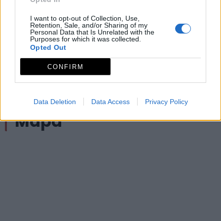
Además, también podrás observar buitres leonados
I want to opt-out of Collection, Use,
pues en las inmediaciones de la ruta hay una buitrera
Retention, Sale, and/or Sharing of my
Personal Data that Is Unrelated with the
instalada.
Purposes for which it was collected.
Opted Out
Archivos adjuntos
CONFIRM
PR-CC 38 Pista Heidi
Data Deletion
Data Access
Privacy Policy
Mapa