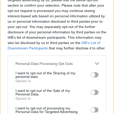
targeted advertising by us, please use the below opt-out
Cantidad de
2
section to confirm your selection. Please note that after your
Esfuerzo
opt-out request is processed you may continue seeing
interest-based ads based on personal information utilized by
Descripción
us or personal information disclosed to third parties prior to
your opt-out. You may separately opt-out of the further
disclosure of your personal information by third parties on the
Esta ruta explora la naturaleza de la montaña y la
IAB’s list of downstream participants. This information may
ingeniería tradicional de la Garganta en el fantástico
also be disclosed by us to third parties on the
IAB’s List of
Valle del Ambroz.
Downstream Participants
that may further disclose it to other
third parties.
Desde el pueblo de La Garganta recorreremos
lugares muy curiosos, como es el enigmático Corral
Personal Data Processing Opt Outs
de los Lobos. Un cercado donde se solían construir
I want to opt-out of the Sharing of my
ingeniosas artimañas con trampas para atrapar a
personal data.
Opted In
estos escurridizos depredadores, que eran un gran
problema para la crianza del ganado en la población.
I want to opt-out of the Sale of my
Personal Data.
También nos encontraremos con el Nevero o Pozo de
Opted In
la Nieve, un antiguo depósito diseñado para preservar
I want to opt-out of processing my
la nieve durante el invierno y comercializarla en los
Personal Data for Targeted Advertising.