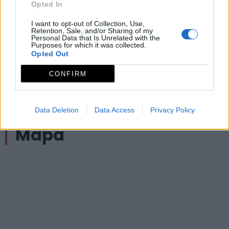
Opted In
meses estivales.
Una travesía que además nos brinda vistas
I want to opt-out of Collection, Use,
Retention, Sale, and/or Sharing of my
panorámicas excepcionales del impresionante Valle
Personal Data that Is Unrelated with the
Purposes for which it was collected.
del Ambroz, superando los 1000 metros de altitud.
Opted Out
Archivos adjuntos
CONFIRM
SL-CC 97 El Nevero
Data Deletion
Data Access
Privacy Policy
Mapa