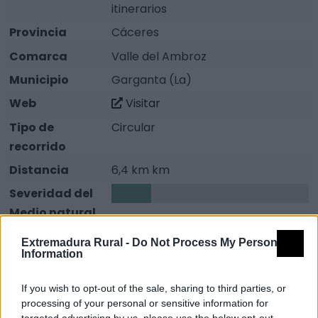
itinerarios
Provincia
Cáceres
Comarca
Valle del Ambroz
Municipio
Garganta (La)
Web
Visitar
Tipo de
Circular
recorrido
Distancia
6,4 km km
Severidad del
1
Medio natural
Orientación en
2
Extremadura Rural -
Do Not Process My Personal
el Itinerario
Information
Dificultad en el
2
If you wish to opt-out of the sale, sharing to third parties, or
Desplazamiento
processing of your personal or sensitive information for