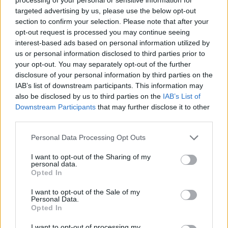
targeted advertising by us, please use the below opt-out
de Barcarrota, Olivenza, Alconchel, Higuera
section to confirm your selection. Please note that after your
opt-out request is processed you may continue seeing
de Vargas, Villanueva del Fresno y Jerez de
interest-based ads based on personal information utilized by
los Caballeros.
us or personal information disclosed to third parties prior to
your opt-out. You may separately opt-out of the further
A lo largo de este río, encontramos un
disclosure of your personal information by third parties on the
paisaje donde predomina el colorido rosa y
IAB’s list of downstream participants. This information may
also be disclosed by us to third parties on the
IAB’s List of
blanco de las adelfas en primavera y el
Downstream Participants
that may further disclose it to other
third parties.
morado de los tamujos en invierno. Un
paisaje florido a lo largo de todo el año,
Personal Data Processing Opt Outs
acompañado de los sonidos procedentes de
I want to opt-out of the Sharing of my
personal data.
la numerosa variedad de pájaros existentes
Opted In
en el lugar y fincas delimitadas con muros de
I want to opt-out of the Sale of my
Personal Data.
piedra que añaden un enorme valor
Opted In
paisajístico a la zona.
I want to opt-out of processing my