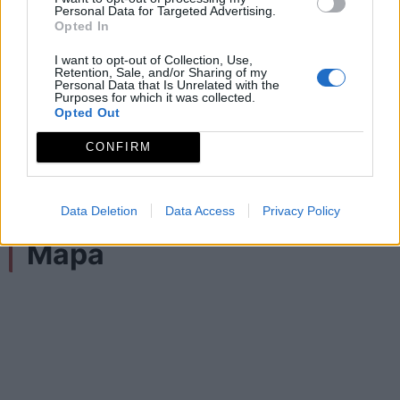
Personal Data for Targeted Advertising.
La especie más representativa es la cigüeña
Opted In
negra, que utiliza el río como zona de
I want to opt-out of Collection, Use,
Retention, Sale, and/or Sharing of my
alimentación, donde puede ser observada a
Personal Data that Is Unrelated with the
Purposes for which it was collected.
distancia mientras captura sus presas en los
Opted Out
remansos y torrenteras. Nidifica en los
CONFIRM
roquedos y en los grandes alcornoques de
las dehesas.
Data Deletion
Data Access
Privacy Policy
Mapa